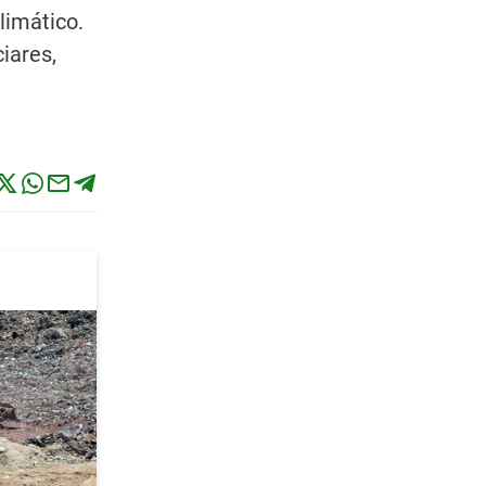
limático.
iares,