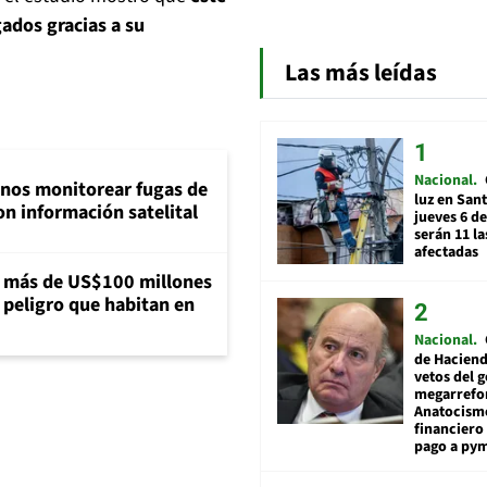
ados gracias a su
Las más leídas
Nacional
inos monitorear fugas de
luz en San
n información satelital
jueves 6 de
serán 11 l
afectadas
a más de US$100 millones
 peligro que habitan en
Nacional
de Hacien
vetos del 
megarrefo
Anatocismo
financiero 
pago a py