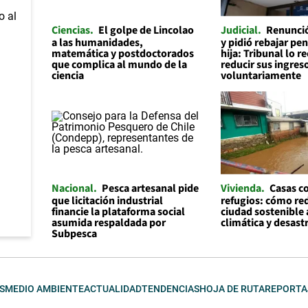
Ciencias
El golpe de Lincolao
Judicial
Renunció
a las humanidades,
y pidió rebajar pe
matemática y postdoctorados
hija: Tribunal lo r
que complica al mundo de la
reducir sus ingres
ciencia
voluntariamente
Nacional
Pesca artesanal pide
Vivienda
Casas 
que licitación industrial
refugios: cómo re
financie la plataforma social
ciudad sostenible a
asumida respaldada por
climática y desast
Subpesca
S
MEDIO AMBIENTE
ACTUALIDAD
TENDENCIAS
HOJA DE RUTA
REPORTA