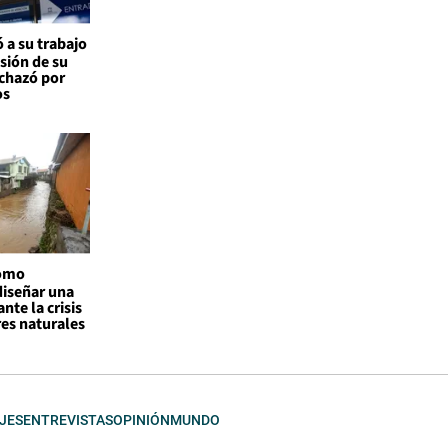
 a su trabajo
nsión de su
echazó por
os
como
diseñar una
nte la crisis
res naturales
JES
ENTREVISTAS
OPINIÓN
MUNDO