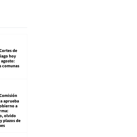
Cortes de
tiago hoy
 agosto:
as comunas
Comisión
da aprueba
gobierno a
rma:
, olvido
y plazos de
mes