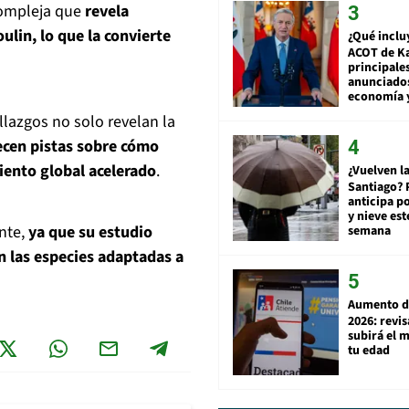
compleja que
revela
ulin, lo que la convierte
¿Qué inclu
ACOT de Ka
principale
anunciado
economía 
lazgos no solo revelan la
ecen pistas sobre cómo
iento global acelerado
.
¿Vuelven la
Santiago? 
anticipa po
y nieve est
ente,
ya que su estudio
semana
n las especies adaptadas a
Aumento d
2026: revi
subirá el 
tu edad