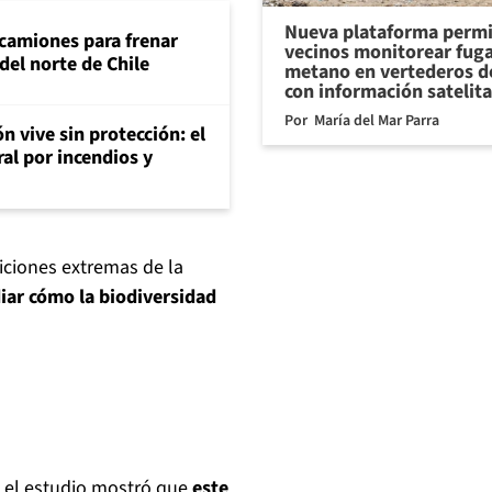
Nueva plataforma permi
 camiones para frenar
vecinos monitorear fug
del norte de Chile
metano en vertederos de
con información satelita
Por
María del Mar Parra
n vive sin protección: el
ral por incendios y
iciones extremas de la
iar cómo la biodiversidad
e, el estudio mostró que
este