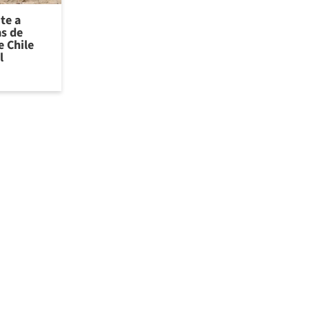
te a
as de
 Chile
l