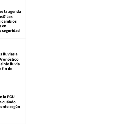
ye la agenda
st? Los
s cambios
s en
y seguridad
s lluvias a
Pronóstico
sible lluvia
e fin de
e la PGU
sa cuándo
monto según