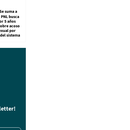
Se suma a
: PNL busca
or 5 años
sobre acoso
exual por
del sistema
letter!