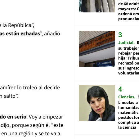
de 68 adul
mayores: 
ordenó emi
pronuncia
 la República”,
tas están echadas
”, añadió
Judicial
R
su trabajo 
rebajar pe
hija: Tribu
rechazó po
sus ingres
voluntari
mírez lo troleó al decirle
 salto”.
Ciencias
Lincolao a 
humanidad
matemátic
do en serio
. Voy a empezar
postdocto
complica 
 dijo, porque según él “este
la ciencia
 en una región y se te va a