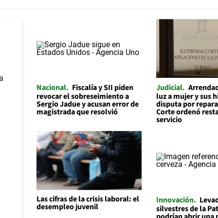
Nacional
Fiscalía y SII piden
Judicial
Arrendad
revocar el sobreseimiento a
luz a mujer y sus h
Sergio Jadue y acusan error de
disputa por repara
magistrada que resolvió
Corte ordenó resta
servicio
Las cifras de la crisis laboral: el
Innovación
Leva
desempleo juvenil
silvestres de la P
podrían abrir una 