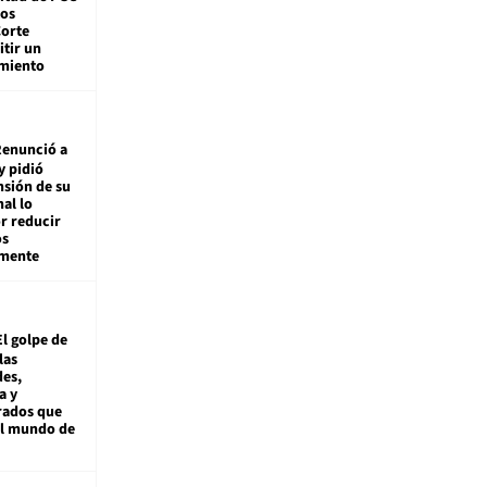
tos
Corte
tir un
miento
enunció a
y pidió
nsión de su
nal lo
r reducir
os
amente
El golpe de
las
es,
a y
rados que
al mundo de