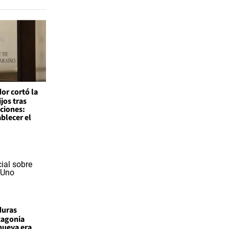
or cortó la
ijos tras
ciones:
blecer el
duras
atagonia
nueva era