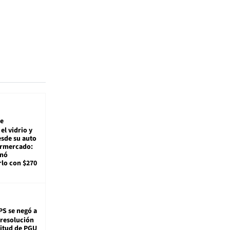
e
el vidrio y
sde su auto
ermercado:
enó
lo con $270
PS se negó a
 resolución
citud de PGU