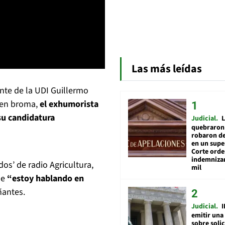
Las más leídas
ente de la UDI Guillermo
o en broma,
el exhumorista
su candidatura
Judicial
L
quebraron 
robaron de
en un sup
Corte ord
indemnizar
os’ de radio Agricultura,
mil
ue
“estoy hablando en
antes.
Judicial
I
emitir una
sobre soli