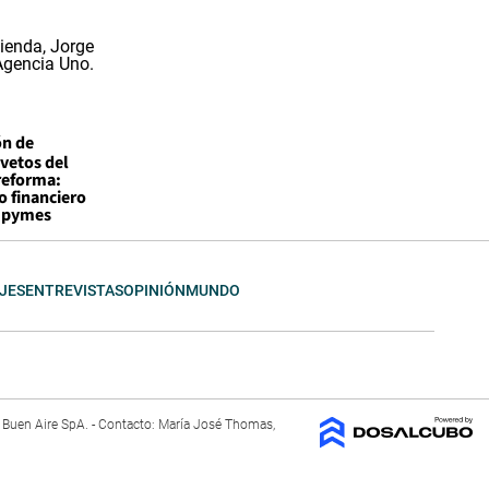
ón de
vetos del
reforma:
o financiero
a pymes
JES
ENTREVISTAS
OPINIÓN
MUNDO
El Buen Aire SpA. - Contacto: María José Thomas,