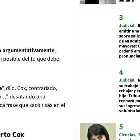
semana
Judicial
I
emitir una
sobre soli
de 68 adul
mayores: 
lo argumentativamente
,
ordenó emi
pronuncia
n posible delito que debe
Judicial
R
su trabajo 
e
”, dijo. Cox, contrariado,
rebajar pe
ro…”, desatando una
hija: Tribu
rechazó po
a frase que sacó risas en el
sus ingres
voluntari
erto Cox
Ciencias