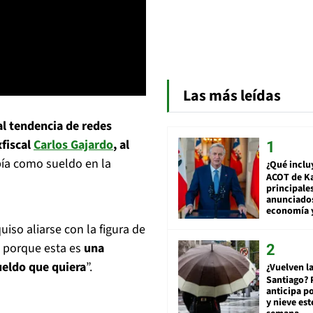
Las más leídas
al tendencia de redes
xfiscal
Carlos Gajardo
, al
bía como sueldo en la
¿Qué inclu
ACOT de Ka
principale
anunciado
economía 
iso aliarse con la figura de
, porque esta es
una
sueldo que quiera
”.
¿Vuelven la
Santiago? 
anticipa po
y nieve est