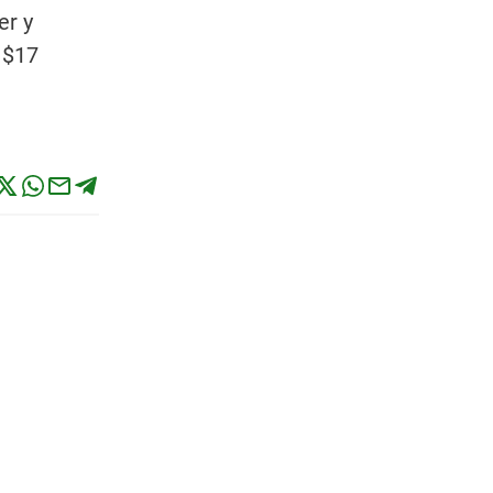
er y
 $17