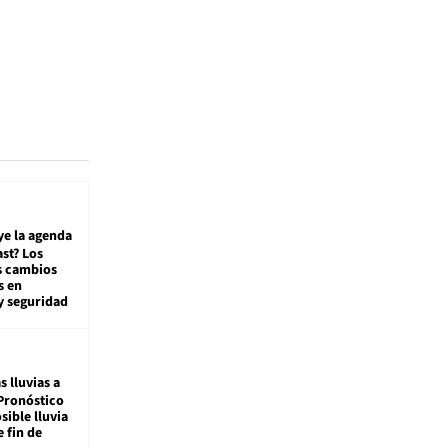
ye la agenda
st? Los
s cambios
s en
y seguridad
s lluvias a
Pronóstico
sible lluvia
e fin de