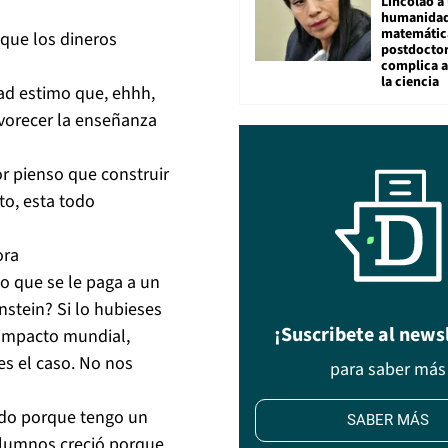
Lincolao a 
humanidad
matemátic
e que los dineros
postdocto
complica 
la ciencia
dad estimo que, ehhh,
vorecer la enseñanza
or pienso que construir
to, esta todo
ora
lo que se le paga a un
nstein? Si lo hubieses
¡Suscribete al news
 impacto mundial,
es el caso. No nos
para saber más
ado porque tengo un
SABER MÁS
lumnos creció porque