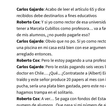
Carlos Gajardo
: Acabo de leer el artículo 65 y dic
recibidos debe destinarlos a fines educativos
Roberto Cox
: Y si yo como rector de esa universi
tener a Marcela Cubillos como profesora… va a fa
de mis alumnos, ¿no puedo pagarle eso?
Carlos Gajardo
: Obvio que no po. Si yo como rect
una piscina en mi casa está bien con ese argumen
arreglado entonces.
Roberto Cox
: Pero le estoy pagando a una profes
Carlos Gajardo
: Pero le estás pagando seis veces 
doctor en Chile… ¿Qué... ¿Contrataste a (Albert) Ei
traído y este señor produce 20 papers al mes con
pucha, sería una plata bien gastada, pero este no 
hagamos trampa en el solitario.
Roberto Cox
: A ver… Se paga con fondos del Est
numero de alumnos., Que pasa si mi número de a