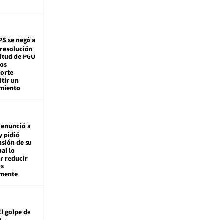
PS se negó a
 resolución
citud de PGU
tos
Corte
tir un
miento
enunció a
y pidió
nsión de su
nal lo
r reducir
os
amente
El golpe de