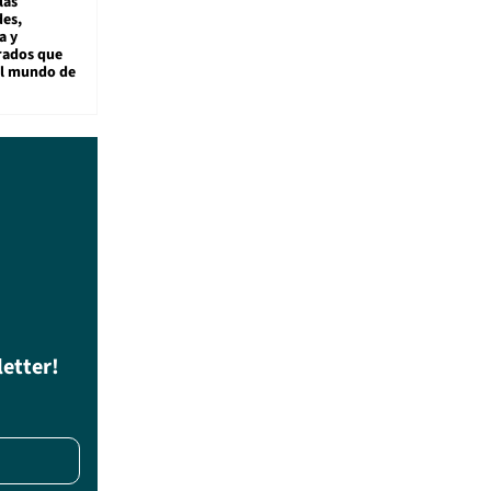
las
es,
a y
rados que
al mundo de
letter!