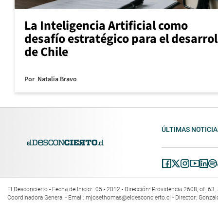
La Inteligencia Artificial como
desafío estratégico para el desarrol
de Chile
Por
Natalia Bravo
ÚLTIMAS NOTICIA
El Desconcierto - Fecha de Inicio: 05 - 2012 - Dirección: Providencia 2608, of. 6
Coordinadora General - Email:
mjosethomas@eldesconcierto.cl
- Director: Gonzal