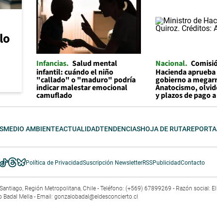
lo
Infancias
Salud mental
Nacional
Comisi
infantil: cuándo el niño
Hacienda aprueba 
"callado" o "maduro" podría
gobierno a megar
indicar malestar emocional
Anatocismo, olvid
camuflado
y plazos de pago 
S
MEDIO AMBIENTE
ACTUALIDAD
TENDENCIAS
HOJA DE RUTA
REPORTA
Política de Privacidad
Suscripción Newsletter
RSS
Publicidad
Contacto
3. Santiago, Región Metropolitana, Chile - Teléfono: (+569) 67899269 - Razón social: 
o Badal Mella - Email:
gonzalobadal@eldesconcierto.cl