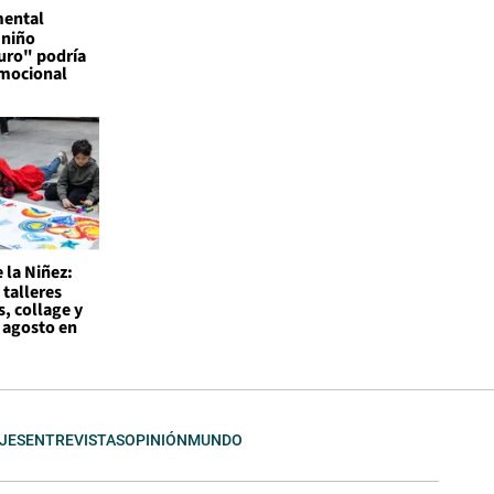
mental
 niño
uro" podría
emocional
 la Niñez:
 talleres
s, collage y
 agosto en
JES
ENTREVISTAS
OPINIÓN
MUNDO