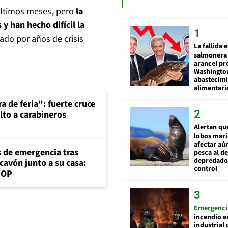
últimos meses
,
pero
la
y han hecho difícil la
ado por años de crisis
La fallida 
salmonera 
arancel pr
Washingto
abastecim
alimentari
a de feria": fuerte cruce
lto a carabineros
Alertan qu
lobos mar
afectar aú
s de emergencia tras
pesca al de
depredador
cavón junto a su casa:
control
MOP
Emergenci
incendio e
industrial 