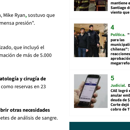
mantiene e
Santiago d
viento que
n, Mike Ryan
,
sostuvo que
nmensa presión".
Política
"
para las
municipal
izado, que incluyó el
chilenas": 
reacciones
rmación de más de 5.000
aprobació
megarref
atología y cirugía de
Judicial
D
 como reservas en 23
CAE logró 
anular em
deuda de $
Corte dejó 
cobro de 
brir otras necesidades
tes de análisis de sangre.