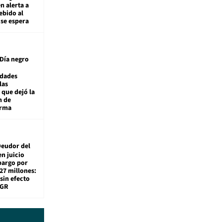
n alerta a
ebido al
 se espera
Día negro
idades
las
 que dejó la
n de
orma
eudor del
en juicio
bargo por
27 millones:
sin efecto
TGR