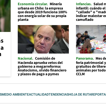
Economía circular
Minería
Infancias
Salud 
urbana en Chile: la empresa
infantil: cuándo el
que desde 2019 funciona 100%
"callado" o "mad
con energía solar de su propia
indicar malestar 
planta
camuflado
ás
 a
n
Nacional
Comisión de
Panorama
Mes de
Hacienda aprueba vetos del
feria patrimonial y
gobierno a megarreforma:
gratuitos de títere
Anatocismo, olvido financiero
animales por todo
y plazos de pago a pymes
CCLM
S
MEDIO AMBIENTE
ACTUALIDAD
TENDENCIAS
HOJA DE RUTA
REPORTA