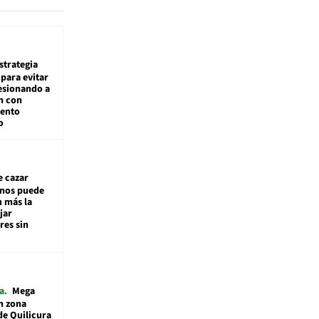
estrategia
para evitar
esionando a
n con
iento
o
e cazar
inos puede
n más la
jar
es sin
a
Mega
n zona
de Quilicura