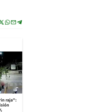
in raja":
isión
r,