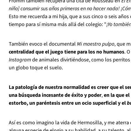
Fromm también recupera una cita de Rousseau en
El E
niño] consumir sus años primeros en no hacer nada! ¡Cómo
Esto me recuerda a mi hija, que a sus cinco o seis años
tiempo para sí misma más allá del colegio: "
¡Yo también
También evoco el documental
Mi maestro pulpo
, que m
centralidad que el juego tiene para los no humanos
. 
Instagram
de animales divirtiéndose, como los perrito
un globo toque el suelo.
La patología de nuestra normalidad es creer que el se
una búsqueda incesante de éxito y poder
,
en la que el
estorbo, un paréntesis entre un ocio superficial y el
b
Así es como imagino la vida de Hermosilla, y me aterra 
alguna especie de elogio a su habilidad, a su talento, 