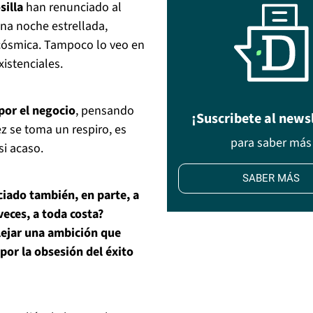
illa
han renunciado al
na noche estrellada,
cósmica. Tampoco lo veo en
istenciales.
por el negocio
, pensando
¡Suscribete al news
z se toma un respiro, es
para saber más
si acaso.
SABER MÁS
iado también, en parte, a
 veces, a toda costa?
flejar una ambición que
por la obsesión del éxito