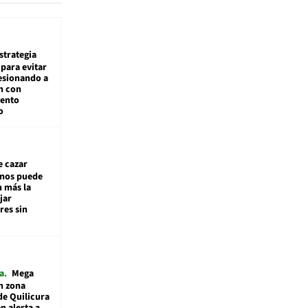
estrategia
para evitar
esionando a
n con
iento
o
e cazar
inos puede
n más la
jar
es sin
a
Mega
n zona
de Quilicura
n alerta a