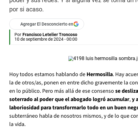
poder y sus redes. Y si alguna vez se toma un re
por si acaso.
Agregar El Desconcierto en
Por
Francisco Letelier Troncoso
10 de septiembre de 2024 - 00:00
Hoy todos estamos hablando de
Hermosilla
. Hay acue
la de otros/as, ponen en entre dicho gravemente la conf
en lo público. Pero más allá de ese consenso
se desliz
soterrado al poder que el abogado logró acumular
,
y a
laboriosidad para transformarlo todo en un buen neg
subterráneo habla de nosotros mismos, y de lo que c
la vida.