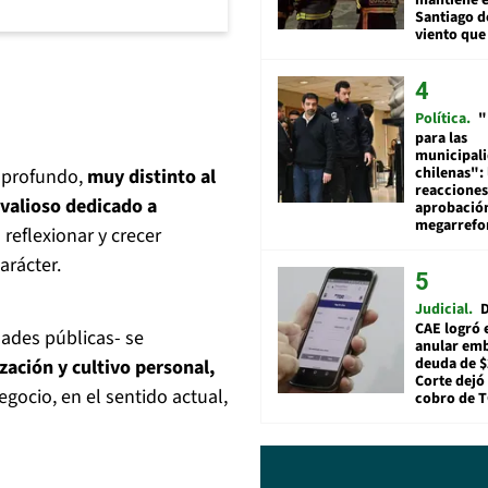
Santiago d
viento que
Política
"
para las
municipal
chilenas": 
o profundo,
muy distinto al
reacciones
valioso dedicado a
aprobació
megarref
 reflexionar y crecer
arácter.
Judicial
D
CAE logró 
dades públicas- se
anular em
deuda de $
zación y cultivo personal,
Corte dejó 
gocio, en el sentido actual,
cobro de 