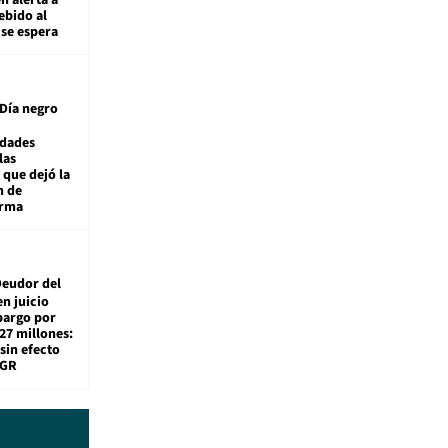
ebido al
 se espera
Día negro
idades
las
 que dejó la
n de
orma
eudor del
en juicio
bargo por
27 millones:
sin efecto
TGR