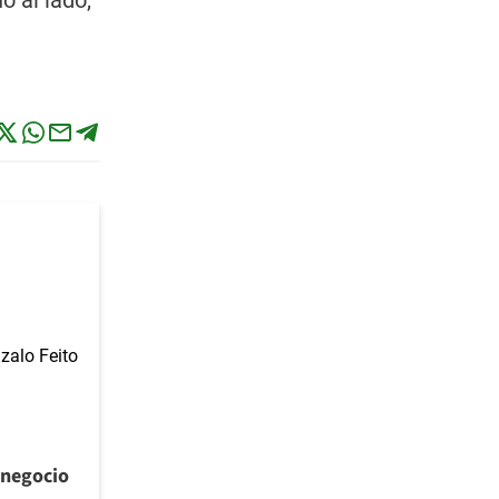
o al lado,
l negocio