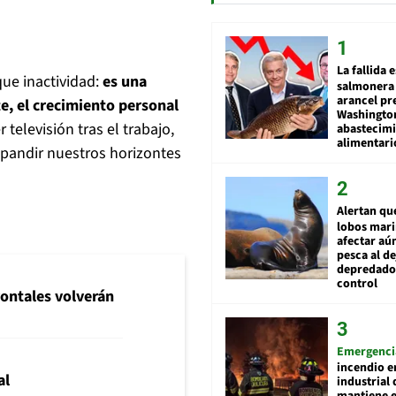
La fallida 
ue inactividad:
es una
salmonera 
arancel pr
te, el crecimiento personal
Washingto
r televisión tras el trabajo,
abastecim
alimentari
xpandir nuestros horizontes
Alertan qu
lobos mar
afectar aú
pesca al de
depredador
control
rontales volverán
Emergenci
incendio e
al
industrial 
mantiene e