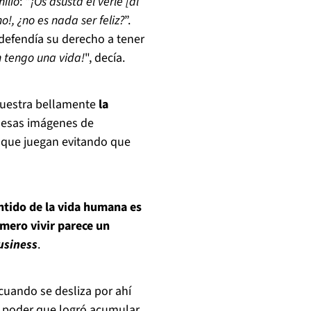
milio
: “
¡Os asusta el verle [al
!, ¿no es nada ser feliz?
”.
 defendía su derecho a tener
 tengo una vida!
", decía.
uestra bellamente
la
O esas imágenes de
s que juegan evitando que
ntido de la vida humana es
 mero vivir parece un
usiness
.
cuando se desliza por ahí
al poder que logró acumular,