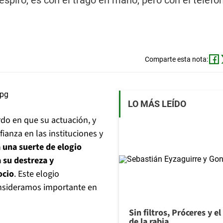
spiro, es con el trago en mano, pero con el teléfon
Comparte esta nota:
LO MÁS LEÍDO
rdo en que su actuación, y
ianza en las instituciones y
a una suerte de elogio
 su destreza y
ocio
. Este elogio
onsideramos importante en
Sin filtros, Próceres y e
de la rabia