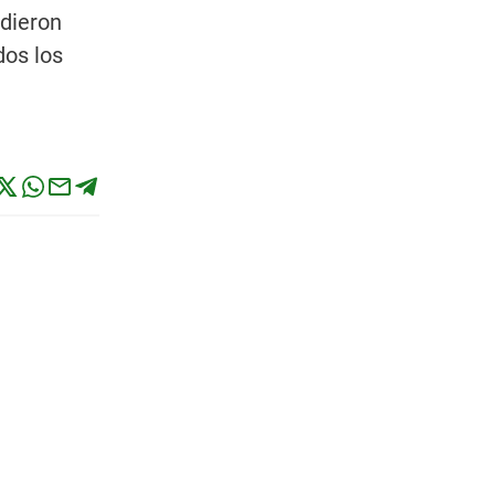
udieron
dos los