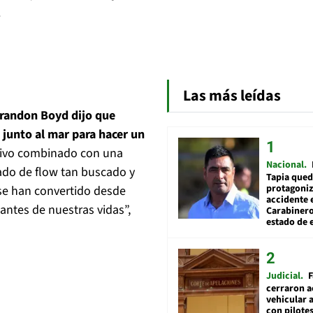
.
Las más leídas
randon Boyd dijo que
junto al mar para hacer un
ivo combinado con una
Nacional
ado de flow tan buscado y
Tapia qued
protagoniz
se han convertido desde
accidente 
ntes de nuestras vidas”,
Carabiner
estado de 
Judicial
F
cerraron a
vehicular a
con pilotes