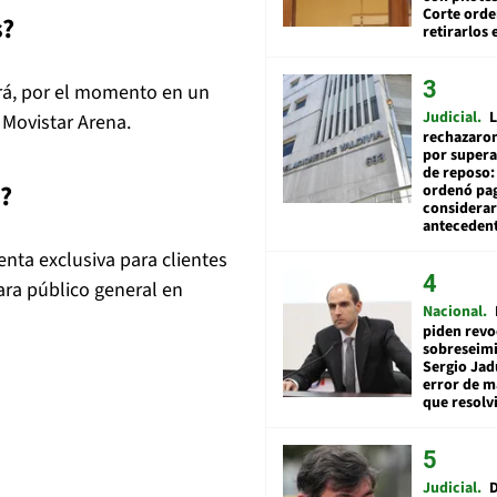
Corte ord
s?
retirarlos 
rá, por el momento en un
Judicial
L
 Movistar Arena.
rechazaron
por supera
de reposo:
?
ordenó pag
considerar
anteceden
nta exclusiva para clientes
ara público general en
Nacional
piden revo
sobreseimi
Sergio Jad
error de m
que resolv
Judicial