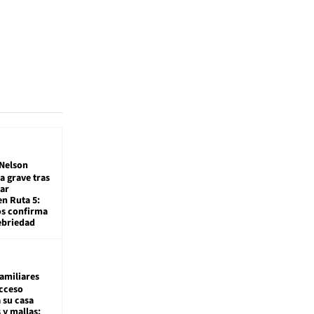
Nelson
a grave tras
ar
en Ruta 5:
os confirma
ebriedad
amiliares
cceso
 su casa
 y mallas: