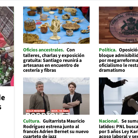
Oficios ancestrales
Con
Política
Oposició
talleres, charlas y exposición
bloque admisibilid
gratuita: Santiago reunirá a
por megarreforma
artesanas en encuentro de
oficialismo le rest
cestería y fibras
dramatismo
de
s
Cultura
Guitarrista Mauricio
Nacional
Se suma
Rodríguez estrena junto al
latidos: PNL busc
francés Adrien Bernet su nuevo
por 5 años Ley Kar
cuarteto de jazz
acoso laboral y se