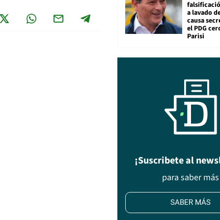
falsificaci
a lavado de
causa secr
el PDG cer
Parisi
¡Suscribete al news
para saber más
SABER MÁS