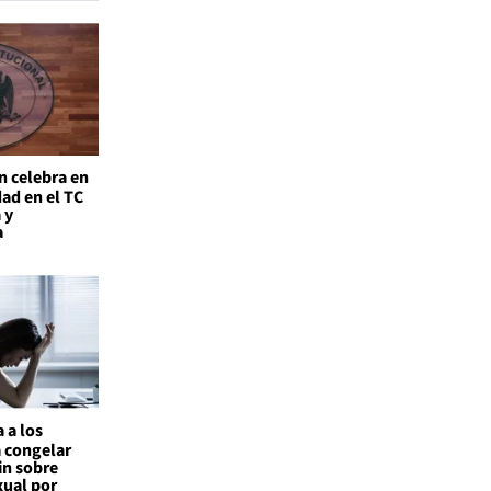
n celebra en
ad en el TC
 y
a
 a los
a congelar
in sobre
xual por