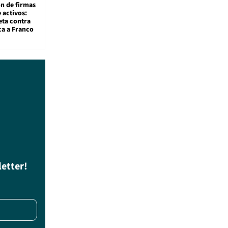
ón de firmas
 activos:
eta contra
ca a Franco
letter!