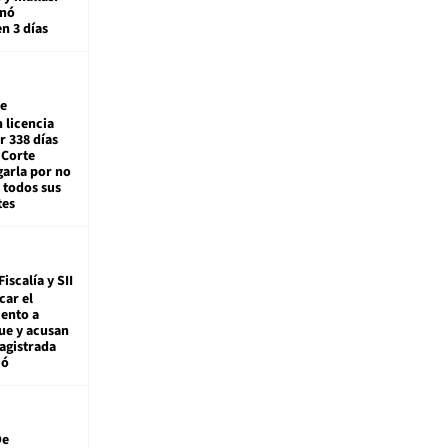
enó
en 3 días
e
 licencia
r 338 días
 Corte
arla por no
 todos sus
tes
Fiscalía y SII
car el
ento a
ue y acusan
agistrada
ió
De