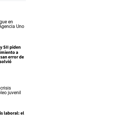
 y SII piden
imiento a
san error de
solvió
is laboral: el
l