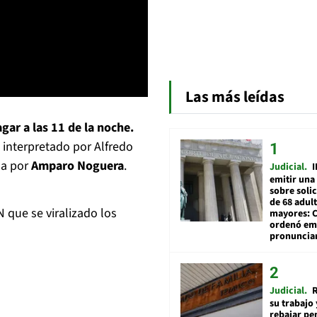
Las más leídas
agar a las 11 de la noche.
, interpretado por Alfredo
da por
Amparo Noguera
.
Judicial
I
emitir una
sobre soli
de 68 adul
 que se viralizado los
mayores: 
ordenó emi
pronuncia
Judicial
R
su trabajo 
rebajar pe