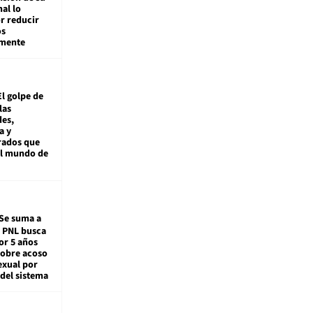
nal lo
r reducir
os
amente
El golpe de
las
es,
a y
rados que
al mundo de
Se suma a
: PNL busca
or 5 años
sobre acoso
exual por
del sistema