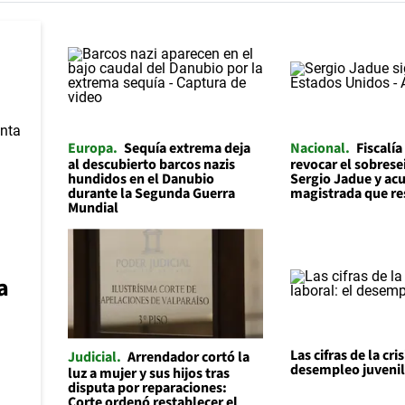
Europa
Sequía extrema deja
Nacional
Fiscalía
al descubierto barcos nazis
revocar el sobrese
hundidos en el Danubio
Sergio Jadue y acu
durante la Segunda Guerra
magistrada que re
Mundial
a
Las cifras de la cris
Judicial
Arrendador cortó la
desempleo juveni
luz a mujer y sus hijos tras
disputa por reparaciones:
Corte ordenó restablecer el