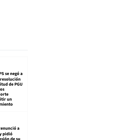
PS se negó a
 resolución
citud de PGU
tos
Corte
tir un
miento
enunció a
y pidió
nsión de su