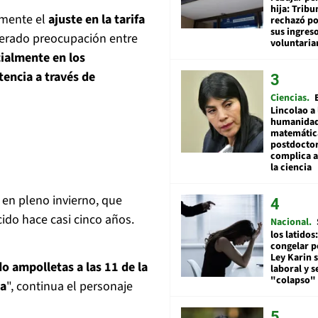
hija: Tribu
almente el
ajuste en la tarifa
rechazó po
sus ingres
enerado preocupación entre
voluntari
cialmente en los
encia a través de
Ciencias
Lincolao a 
humanidad
matemátic
postdocto
complica 
la ciencia
s en pleno invierno, que
ido hace casi cinco años.
Nacional
los latidos
congelar p
Ley Karin 
 ampolletas a las 11 de la
laboral y s
"colapso" 
ta
", continua el personaje