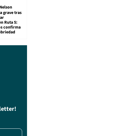
Nelson
a grave tras
ar
en Ruta 5:
os confirma
ebriedad
letter!