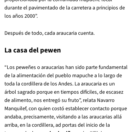
del Laboratorio ECOS, del Centro de Desarrollo Local
(CEDEL) y del Centro de Estudios Interculturales e
Indígenas (CIIR).
En el
Paso Fronterizo Mamuil Malal
es posible
observar una araucaria en medio de la carretera que
une Chile con Argentina. Que siga en pie no es
casualidad. Ibarra recuerda que “su supervivencia fue
posible gracias a la defensa y protección
proporcionada por la comunidad mapuche local
durante el pavimentado de la carretera a principios de
los años 2000”.
Después de todo, cada araucaria cuenta.
La casa del pewen