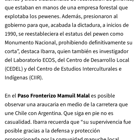
movimiento conservacionista.
“Históricamente, los mapuche-pewenche han cuidado
los bosques de pewen, por ejemplo, oponiéndose a las
empresas forestales que llevaron a la especie a estar
amenazada de extinción. Un caso emblemático es el
de la comunidad de Quinquen en
Lonquimay
, donde a
fines de la década de los ochenta, la comunidad se alió
con organizaciones ambientalistas para recuperar sus
tierras y sitios tradicionales de recolección de piñones,
que estaban en manos de una empresa forestal que
explotaba los pewenes. Además, presionaron al
gobierno para que, acabada la dictadura, a inicios de
1990, se reestableciera el estatus del pewen como
Monumento Nacional, prohibiendo definitivamente su
corta”, destaca Ibarra, quien también es investigador