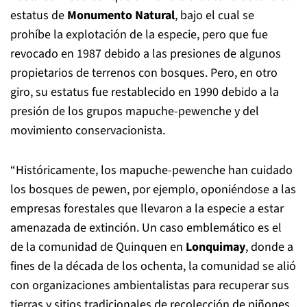
investigador de la UACh, quien puntualiza que —hasta
el momento— la araucaria ha resistido con cierta
resiliencia.
Y, aunque la araucaria resiste y está protegida
oficialmente tanto en Chile como en Argentina, sigue
bajo presión y requiriendo del compromiso humano.
Basta con recordar que en 1976 la araucaria obtuvo el
estatus de
Monumento Natural
, bajo el cual se
prohíbe la explotación de la especie, pero que fue
revocado en 1987 debido a las presiones de algunos
propietarios de terrenos con bosques. Pero, en otro
giro, su estatus fue restablecido en 1990 debido a la
presión de los grupos mapuche-pewenche y del