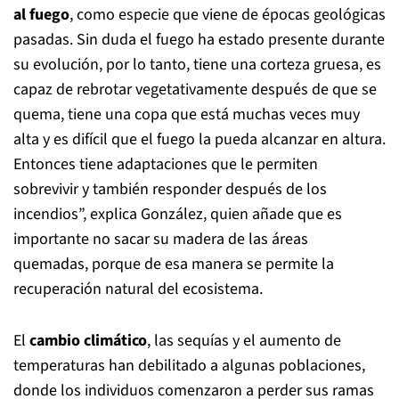
en 2002 ocurrió un incendio natural muy importante
que quemó prácticamente la mitad de la
Reserva
Nacional Malleco
y el
Parque Nacional Tolhuaca
,
también se han incrementado los incendios de origen
humano, como uno del 2015 que afectó a la Reserva
Nacional China Muerta y parte del Parque Nacional
Conguillío”.
De todos modos, “la araucaria tiene cierta
adaptación
al fuego
, como especie que viene de épocas geológicas
pasadas. Sin duda el fuego ha estado presente durante
su evolución, por lo tanto, tiene una corteza gruesa, es
capaz de rebrotar vegetativamente después de que se
quema, tiene una copa que está muchas veces muy
alta y es difícil que el fuego la pueda alcanzar en altura.
Entonces tiene adaptaciones que le permiten