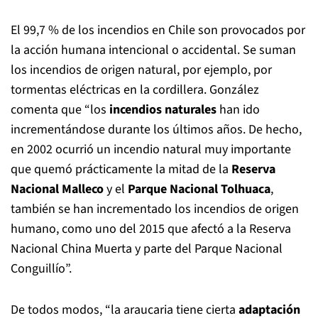
Hoy las araucarias enfrentan una serie de presiones y
amenazas, como los
incendios
, el cambio climático, el
sobrepastoreo y la depredación de sus semillas (por
parte de especies introducidas). En algunos lugares,
incluso, se ven afectados por pinos exóticos invasores.
Pero, sin duda, uno de los factores más devastadores
es el fuego.
El 99,7 % de los incendios en Chile son provocados por
la acción humana intencional o accidental. Se suman
los incendios de origen natural, por ejemplo, por
tormentas eléctricas en la cordillera. González
comenta que “los
incendios naturales
han ido
incrementándose durante los últimos años. De hecho,