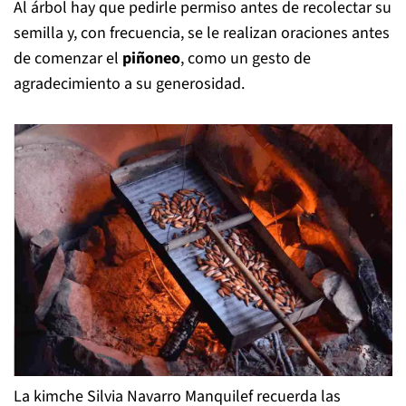
algunas preparaciones para el autoconsumo o
comercialización.
Esta actividad se ha perpetuado desde tiempos
ancestrales, y tal es la relevancia de este árbol, que los
mapuche que viven cerca o entre los árboles de pewen
reciben la denominación de
pewenche
, es decir, “gente
de la araucaria”.
Al árbol hay que pedirle permiso antes de recolectar su
semilla y, con frecuencia, se le realizan oraciones antes
de comenzar el
piñoneo
, como un gesto de
agradecimiento a su generosidad.