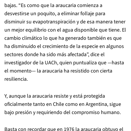
sobrevivir y también responder después de los
incendios”, explica González, quien añade que es
importante no sacar su madera de las áreas
quemadas, porque de esa manera se permite la
recuperación natural del ecosistema.
El
cambio climático
, las sequías y el aumento de
temperaturas han debilitado a algunas poblaciones,
donde los individuos comenzaron a perder sus ramas
bajas. “Es como que la araucaria comienza a
desvestirse un poquito, a eliminar follaje para
disminuir su evapotranspiración y de esa manera tener
un mejor equilibrio con el agua disponible que tiene. El
cambio climático lo que ha generado también es que
ha disminuido el crecimiento de la especie en algunos
sectores donde ha sido más afectada”, dice el