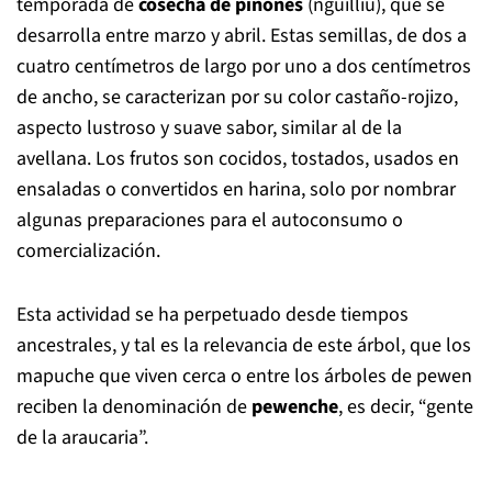
“Los peweñes o araucarias han sido parte fundamental
de la alimentación del pueblo mapuche a lo largo de
toda la cordillera de los Andes. La araucaria es un
árbol sagrado porque en tiempos difíciles, de escasez
de alimento, nos entregó su fruto”, relata Navarro
Manquilef, con quien costó establecer contacto porque
andaba, precisamente, visitando a las araucarias allá
arriba, en la cordillera, ad portas del inicio de la
temporada de
cosecha de piñones
(ngüilliu), que se
desarrolla entre marzo y abril. Estas semillas, de dos a
cuatro centímetros de largo por uno a dos centímetros
de ancho, se caracterizan por su color castaño-rojizo,
aspecto lustroso y suave sabor, similar al de la
avellana. Los frutos son cocidos, tostados, usados en
ensaladas o convertidos en harina, solo por nombrar