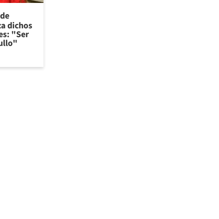
 de
za dichos
es: "Ser
ullo"