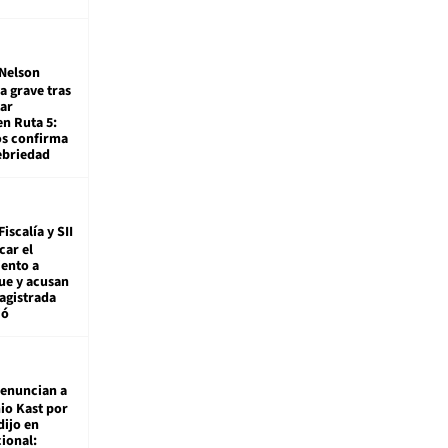
Nelson
a grave tras
ar
en Ruta 5:
os confirma
ebriedad
Fiscalía y SII
car el
ento a
ue y acusan
agistrada
ió
enuncian a
io Kast por
dijo en
ional: