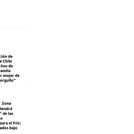
ción de
e Chile
chos de
Camila
er mujer de
 orgullo"
Zona
 tendrá
 de las
ro
ara el frío:
rados bajo