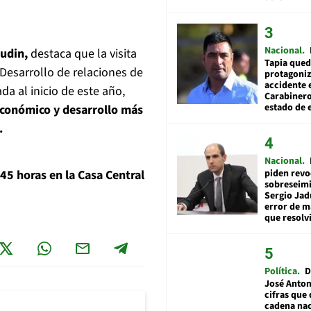
Nacional
iudin,
destaca que la visita
Tapia qued
 Desarrollo de relaciones de
protagoniz
accidente 
da al inicio de este año,
Carabiner
estado de 
 económico y desarrollo más
".
Nacional
piden revo
45 horas en la Casa Central
sobreseimi
Sergio Jad
error de m
que resolv
Política
D
José Anton
cifras que 
cadena nac