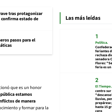
rave tras protagonizar
Las más leídas
s confirma estado de
eros pasos para el
Política
máticas
Confedera
feriantes d
rechaza di
senadora 
Flores: "S
feria es un
El Tiempo
cionó que es un honor
centro sur
 pública estamos
"descanso"
lluvias, pe
onflictos de manera
prepárese p
hasta 15 g
cimiento y formar para la
cero