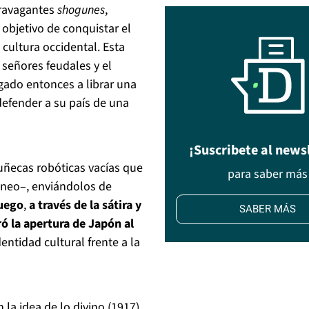
xtravagantes
shogunes
,
 objetivo de conquistar el
cultura occidental. Esta
señores feudales y el
ligado entonces a librar una
 defender a su país de una
¡Suscribete al news
muñecas robóticas vacías que
para saber más
áneo–, enviándolos de
juego
,
a través de la sátira y
SABER MÁS
ró la apertura de Japón al
dentidad cultural frente a la
n la idea de lo divino (1917),