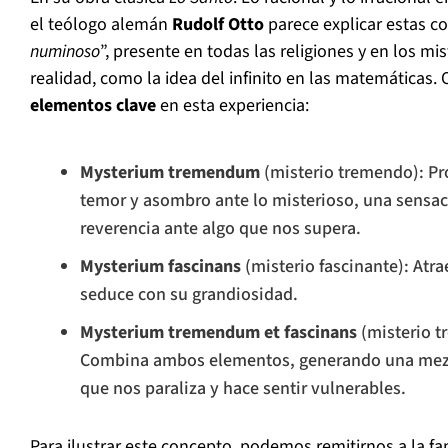
el teólogo alemán
Rudolf Otto
parece explicar estas co
numinoso
”, presente en todas las religiones y en los mi
realidad, como la idea del infinito en las matemáticas. O
elementos clave
en esta experiencia:
Mysterium tremendum
(misterio tremendo): Pr
temor y asombro ante lo misterioso, una sensa
reverencia ante algo que nos supera.
Mysterium fascinans
(misterio fascinante): Atrae
seduce con su grandiosidad.
Mysterium tremendum et fascinans
(misterio t
Combina ambos elementos, generando una mezc
que nos paraliza y hace sentir vulnerables.
Para ilustrar este concepto, podemos remitirnos a la 