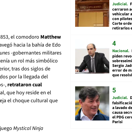
Judicial
F
cerraron a
vehicular a
con pilotes
Corte ord
retirarlos 
 1853, el comodoro
Matthew
avegó hacia la bahía de Edo
Nacional
unes
-gobernantes militares
piden revo
enía un rol más simbólico
sobreseimi
Sergio Jad
rior, tras dos siglos de
error de m
que resolv
os por la llegada del
s-,
retrataron cual
l, que hoy reside en el
Judicial
leja el choque cultural que
falsificaci
a lavado de
causa secr
el PDG cer
Parisi
ojuego
Mystical Ninja