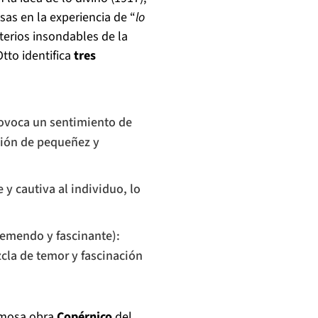
sas en la experiencia de “
lo
sterios insondables de la
tto identifica
tres
ovoca un sentimiento de
ción de pequeñez y
 y cautiva al individuo, lo
remendo y fascinante):
la de temor y fascinación
famosa obra
Copérnico
del