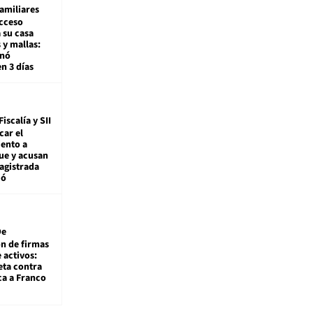
amiliares
cceso
 su casa
 y mallas:
enó
en 3 días
Fiscalía y SII
car el
ento a
ue y acusan
agistrada
ió
De
ón de firmas
 activos:
eta contra
ca a Franco