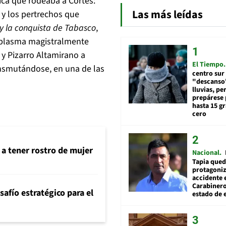
ica que rodeaba a Cortés:
Las más leídas
 y los pertrechos que
 y la conquista de Tabasco
,
 plasma magistralmente
y Pizarro Altamirano a
El Tiempo
ansmutándose, en una de las
centro sur
"descanso"
lluvias, pe
prepárese p
hasta 15 g
cero
 a tener rostro de mujer
Nacional
Tapia qued
protagoniz
accidente 
Carabiner
safío estratégico para el
estado de 