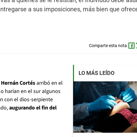
as a quienes se le resistan, el individuo debe as
entregarse a sus imposiciones, más bien que ofrec
Comparte esta nota:
LO MÁS LEÍDO
l
Hernán Cortés
arribó en el
 lo harían en el sur algunos
n con el dios-serpiente
ado,
augurando el fin del