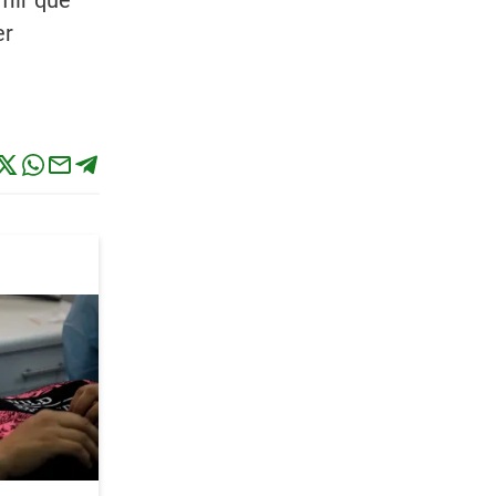
umir que
er