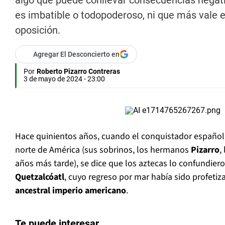
algo que puede conllevar consecuencias negativ
es imbatible o todopoderoso, ni que más vale 
oposición.
Agregar El Desconcierto en
Por
Roberto Pizarro Contreras
3 de mayo de 2024 - 23:00
Hace quinientos años, cuando el conquistador españo
norte de América (sus sobrinos, los hermanos
Pizarro
,
años más tarde), se dice que los aztecas lo confundiero
Quetzalcóatl
, cuyo regreso por mar había sido profetiz
ancestral imperio americano
.
Te puede interesar