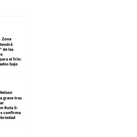
Zona
 tendrá
 de las
ro
ara el frío:
rados bajo
Nelson
a grave tras
ar
en Ruta 5:
os confirma
ebriedad