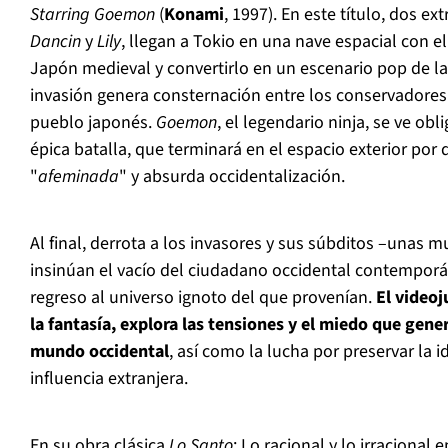
Starring Goemon
(
Konami
, 1997). En este título, dos e
Dancin
y
Lily
, llegan a Tokio en una nave espacial con el
Japón medieval y convertirlo en un escenario pop de la 
invasión genera consternación entre los conservadores 
pueblo japonés.
Goemon
, el legendario ninja, se ve ob
épica batalla, que terminará en el espacio exterior por
"
afeminada
" y absurda occidentalización.
Al final, derrota a los invasores y sus súbditos –unas 
insinúan el vacío del ciudadano occidental contempor
regreso al universo ignoto del que provenían.
El video
la fantasía, explora las tensiones y el miedo que gene
mundo occidental
, así como la lucha por preservar la i
influencia extranjera.
En su obra clásica
Lo Santo
: Lo racional y lo irracional e