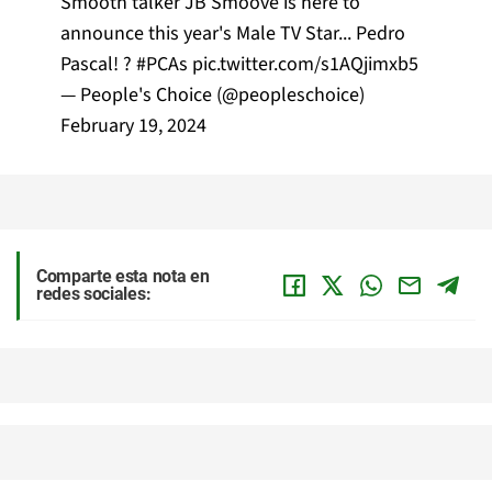
Smooth talker JB Smoove is here to
announce this year's Male TV Star... Pedro
Pascal! ?
#PCAs
pic.twitter.com/s1AQjimxb5
— People's Choice (@peopleschoice)
February 19, 2024
Comparte esta nota en
redes sociales: