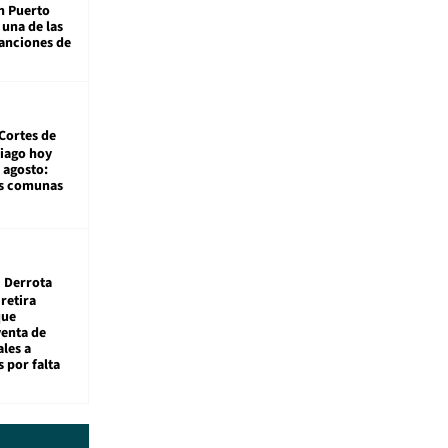
n Puerto
 una de las
anciones de
Cortes de
tiago hoy
 agosto:
as comunas
Derrota
 retira
que
venta de
ales a
 por falta