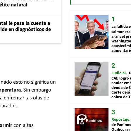
élite natural
al le pasa la cuenta a
La fallida 
ide en diagnósticos de
salmonera 
arancel pr
Washingto
abastecim
alimentari
Judicial
D
CAE logró 
nado esto no significa un
anular em
deuda de $
mperatura
. Sin embargo
Corte dejó 
cobro de 
ra enfrentar las olas de
parador.
Reportaje
dormir
con altas
de Panime
Quilicura 