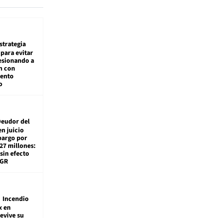
estrategia
para evitar
esionando a
n con
iento
o
eudor del
en juicio
bargo por
27 millones:
sin efecto
TGR
Incendio
x en
revive su