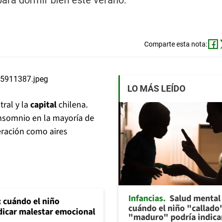
para dormir bien este verano.
Comparte esta nota:
LO MÁS LEÍDO
tral y la
capital
chilena.
insomnio en la mayoría de
eración como aires
Infancias
Salud mental 
: cuándo el niño
cuándo el niño "callado
dicar malestar emocional
"maduro" podría indica