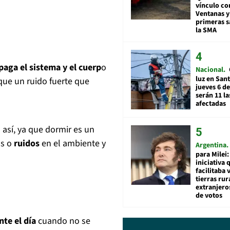
vínculo co
Ventanas y
primeras s
la SMA
aga el sistema y el cuerp
o
Nacional
luz en San
que un ruido fuerte que
jueves 6 de
serán 11 l
afectadas
así, ya que dormir es un
os o
ruidos
en el ambiente y
Argentina
para Milei:
iniciativa 
facilitaba 
tierras rur
extranjeros
de votos
te el día
cuando no se