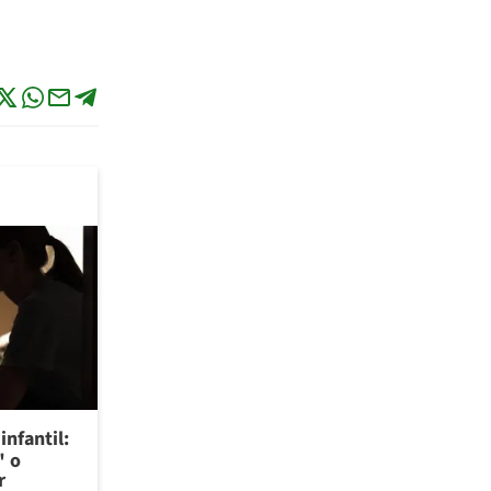
infantil:
" o
r