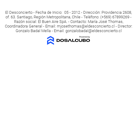
El Desconcierto - Fecha de Inicio: 05 - 2012 - Dirección: Providencia 2608,
of. 63. Santiago, Región Metropolitana, Chile - Teléfono: (+569) 67899269 -
Razón social: El Buen Aire SpA. - Contacto: María José Thomas,
Coordinadora General - Email:
mjosethomas@eldesconcierto.cl
- Director:
Gonzalo Badal Mella - Email:
gonzalobadal@eldesconcierto.cl