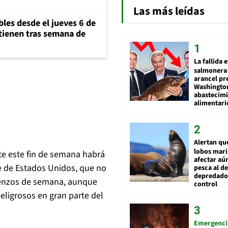
Las más leídas
bles desde el jueves 6 de
ntienen tras semana de
La fallida 
salmonera 
arancel pr
Washingto
abastecim
alimentari
Alertan qu
lobos mar
te este fin de semana habrá
afectar aú
te de Estados Unidos, que no
pesca al de
depredador
mienzos de semana, aunque
control
eligrosos en gran parte del
Emergenci