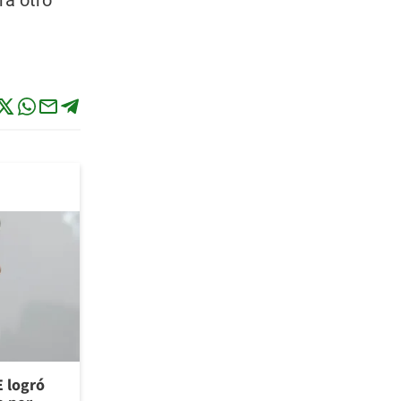
rá otro
E logró