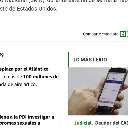
o Nacional (SMN), durante este fin de semana hab
 este de Estados Unidos.
Comparte esta nota:
LO MÁS LEÍDO
plaza por el Atlántico
ne a más de
100 millones de
da de aire ártico.
ena a la PDI investigar a
Judicial
Deudor del CA
 bromas sexuales a