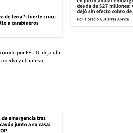
en juicio anular embarg
deuda de $27 millones: 
dejó sin efecto cobro de
a de feria": fuerte cruce
Por
Horacio Gutiérrez Areyte
lto a carabineros
ecorrido por EE.UU. dejando
o medio y el noreste.
s de emergencia tras
cavón junto a su casa:
MOP