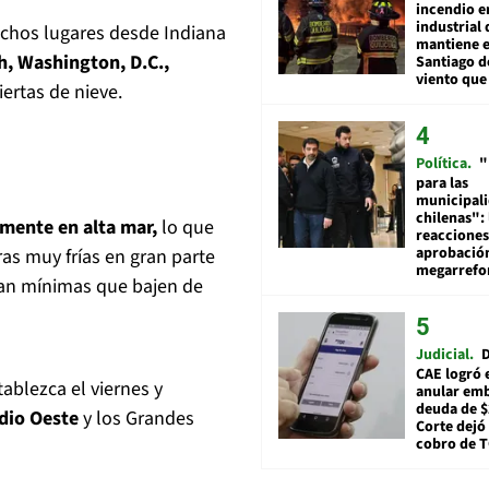
incendio e
industrial 
uchos lugares desde Indiana
mantiene e
h, Washington, D.C.,
Santiago d
viento que
rtas de nieve.
Política
"
para las
municipal
chilenas": 
mente en alta mar,
lo que
reacciones
aprobació
as muy frías en gran parte
megarref
eran mínimas que bajen de
Judicial
D
CAE logró 
ablezca el viernes y
anular em
deuda de $
dio Oeste
y los Grandes
Corte dejó 
cobro de 