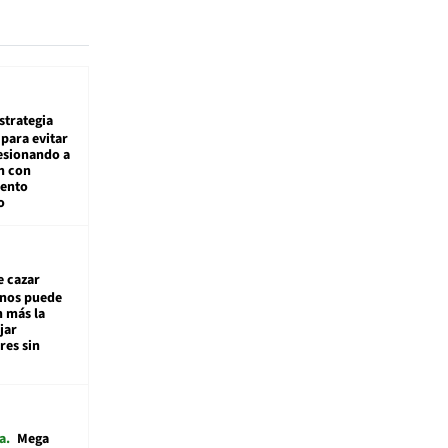
estrategia
para evitar
esionando a
n con
iento
o
e cazar
inos puede
n más la
jar
es sin
a
Mega