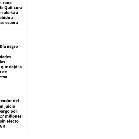
n zona
de Quilicura
n alerta a
ebido al
 se espera
Día negro
idades
las
 que dejó la
n de
orma
eudor del
en juicio
bargo por
27 millones:
sin efecto
TGR