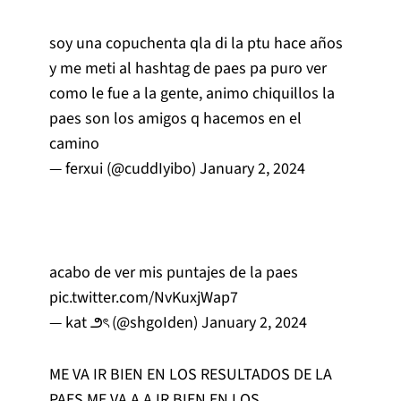
soy una copuchenta qla di la ptu hace años
y me meti al hashtag de paes pa puro ver
como le fue a la gente, animo chiquillos la
paes son los amigos q hacemos en el
camino
— ferxui (@cuddIyibo)
January 2, 2024
acabo de ver mis puntajes de la paes
pic.twitter.com/NvKuxjWap7
— kat ౨ৎ (@shgoIden)
January 2, 2024
ME VA IR BIEN EN LOS RESULTADOS DE LA
PAES ME VA A A IR BIEN EN LOS