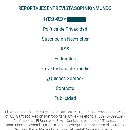
REPORTAJES
ENTREVISTAS
OPINIÓN
MUNDO
Política de Privacidad
Suscripción Newsletter
RSS
Editoriales
Breve historia del medio
¿Quiénes Somos?
Contacto
Publicidad
El Desconcierto - Fecha de Inicio: 05 - 2012 - Dirección: Providencia 2608,
of. 63. Santiago, Región Metropolitana, Chile - Teléfono: (+569) 67899269 -
Razón social: El Buen Aire SpA. - Contacto: María José Thomas,
Coordinadora General - Email:
mjosethomas@eldesconcierto.cl
- Director:
Gonzalo Badal Mella - Email:
gonzalobadal@eldesconcierto.cl