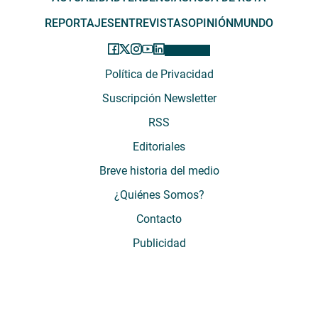
REPORTAJES
ENTREVISTAS
OPINIÓN
MUNDO
Política de Privacidad
Suscripción Newsletter
RSS
Editoriales
Breve historia del medio
¿Quiénes Somos?
Contacto
Publicidad
El Desconcierto - Fecha de Inicio: 05 - 2012 - Dirección: Providencia 2608,
of. 63. Santiago, Región Metropolitana, Chile - Teléfono: (+569) 67899269 -
Razón social: El Buen Aire SpA. - Contacto: María José Thomas,
Coordinadora General - Email:
mjosethomas@eldesconcierto.cl
- Director: