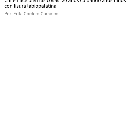
Chile hace bien las cosas: 20 años cuidando a los niños
con fisura labiopalatina
Por
Erita Cordero Carrasco