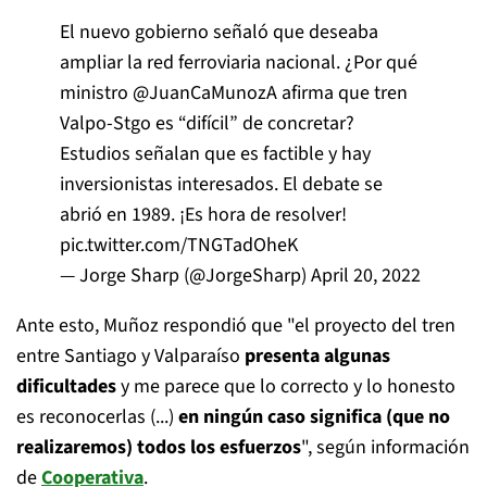
El nuevo gobierno señaló que deseaba
ampliar la red ferroviaria nacional. ¿Por qué
ministro
@JuanCaMunozA
afirma que tren
Valpo-Stgo es “difícil” de concretar?
Estudios señalan que es factible y hay
inversionistas interesados. El debate se
abrió en 1989. ¡Es hora de resolver!
pic.twitter.com/TNGTadOheK
— Jorge Sharp (@JorgeSharp)
April 20, 2022
Ante esto, Muñoz respondió que "el proyecto del tren
entre Santiago y Valparaíso
presenta algunas
dificultades
y me parece que lo correcto y lo honesto
es reconocerlas (...)
en ningún caso significa (que no
realizaremos) todos los esfuerzos
", según información
de
Cooperativa
.