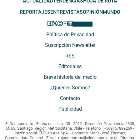
ACTUALIDAD
TENDENCIAS
HOJA DE RUTA
REPORTAJES
ENTREVISTAS
OPINIÓN
MUNDO
Política de Privacidad
Suscripción Newsletter
RSS
Editoriales
Breve historia del medio
¿Quiénes Somos?
Contacto
Publicidad
El Desconcierto - Fecha de Inicio: 05 - 2012 - Dirección: Providencia 2608,
of. 63. Santiago, Región Metropolitana, Chile - Teléfono: (+569) 67899269 -
Razón social: El Buen Aire SpA. - Contacto: María José Thomas,
Coordinadora General - Email:
mjosethomas@eldesconcierto.cl
- Director: