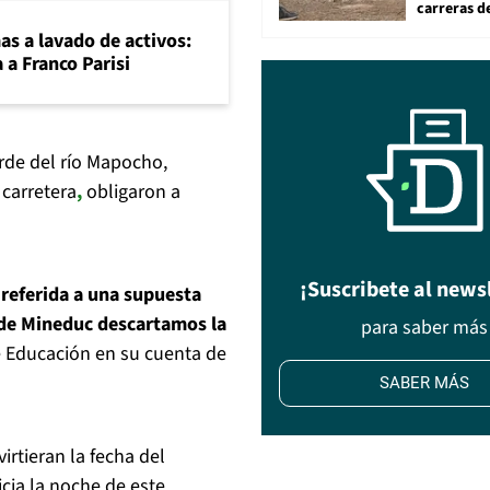
carreras d
mas a lavado de activos:
 a Franco Parisi
de del río Mapocho,
 carretera
,
obligaron a
¡Suscribete al news
 referida a una supuesta
sde Mineduc descartamos la
para saber más
 de Educación en su cuenta de
SABER MÁS
rtieran la fecha del
cia la noche de este