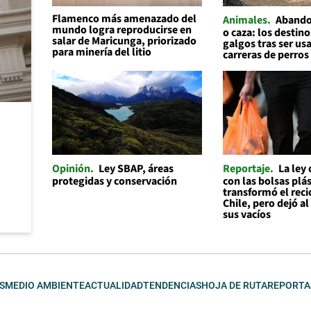
Flamenco más amenazado del
Animales
Abando
mundo logra reproducirse en
o caza: los destino
salar de Maricunga, priorizado
galgos tras ser us
para minería del litio
carreras de perros
Opinión
Ley SBAP, áreas
Reportaje
La ley
protegidas y conservación
con las bolsas plás
transformó el reci
Chile, pero dejó a
sus vacíos
S
MEDIO AMBIENTE
ACTUALIDAD
TENDENCIAS
HOJA DE RUTA
REPORTA