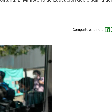
itana. El Ministerio de Educación debió salir a acl
Comparte esta nota: