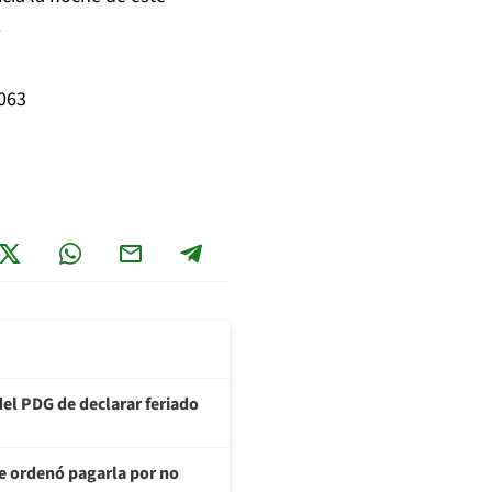
.
063
del PDG de declarar feriado
te ordenó pagarla por no