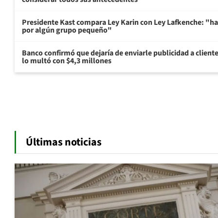
Presidente Kast compara Ley Karin con Ley Lafkenche: "ha
por algún grupo pequeño"
Banco confirmó que dejaría de enviarle publicidad a cliente
lo multó con $4,3 millones
Últimas noticias