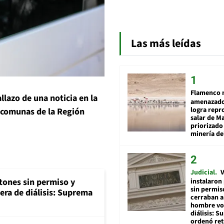
Las más leídas
Flamenco 
lazo de una noticia en la
amenazado
logra repr
s comunas de la Región
salar de M
priorizado
minería del
Judicial
V
tones sin permiso y
instalaron
sin permis
era de diálisis: Suprema
cerraban a
hombre vol
diálisis: 
ordenó ret