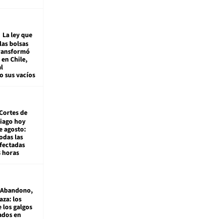
La ley que
las bolsas
transformó
e en Chile,
l
o sus vacíos
Cortes de
tiago hoy
e agosto:
odas las
fectadas
8 horas
Abandono,
aza: los
 los galgos
sados en