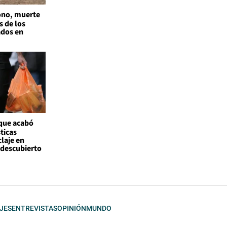
no, muerte
s de los
ados en
 que acabó
ticas
claje en
l descubierto
JES
ENTREVISTAS
OPINIÓN
MUNDO