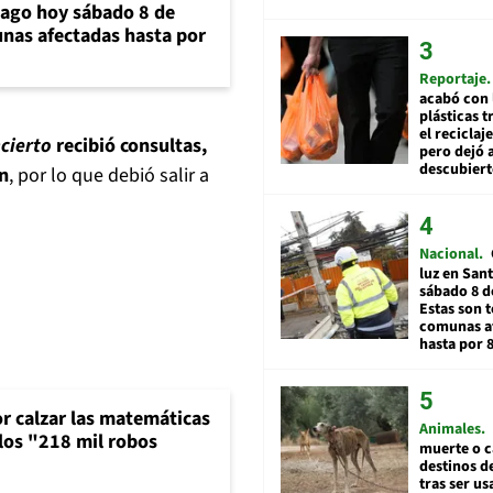
iago hoy sábado 8 de
unas afectadas hasta por
Reportaje
acabó con 
plásticas 
el reciclaj
cierto
recibió consultas,
pero dejó a
descubiert
n
, por lo que debió salir a
Nacional
luz en San
sábado 8 d
Estas son t
comunas a
hasta por 
or calzar las matemáticas
Animales
 los "218 mil robos
muerte o c
destinos de
tras ser u