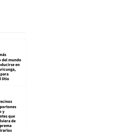
más
 del mundo
oducirse en
aricunga,
 para
 litio
ecinos
 portones
o y
ntes que
viera de
Suprema
irarlos