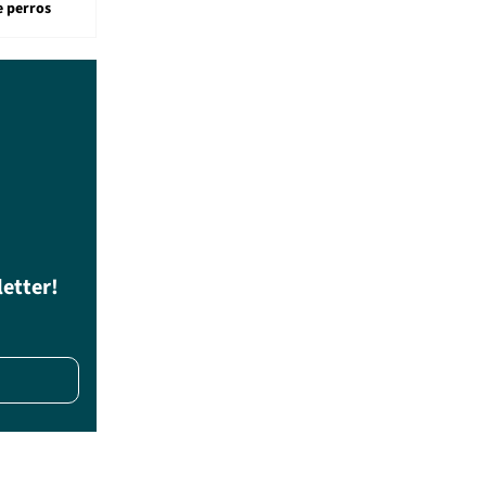
e perros
letter!