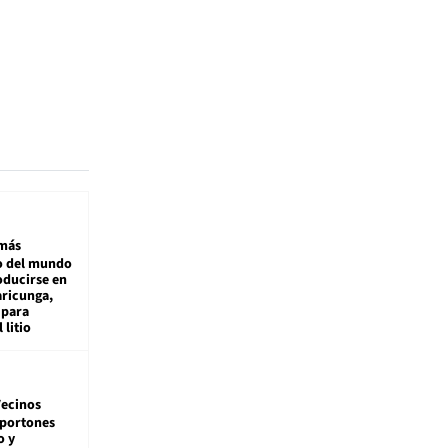
más
 del mundo
oducirse en
aricunga,
 para
 litio
ecinos
 portones
o y