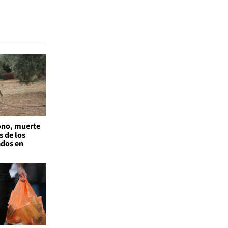
no, muerte
s de los
ados en