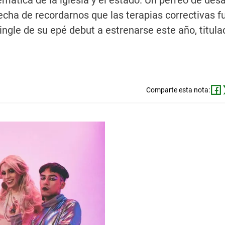
temática de la iglesia y el estado. Un perreo de de
echa de recordarnos que las terapias correctivas f
ingle de su epé debut a estrenarse este año, titula
Comparte esta nota: