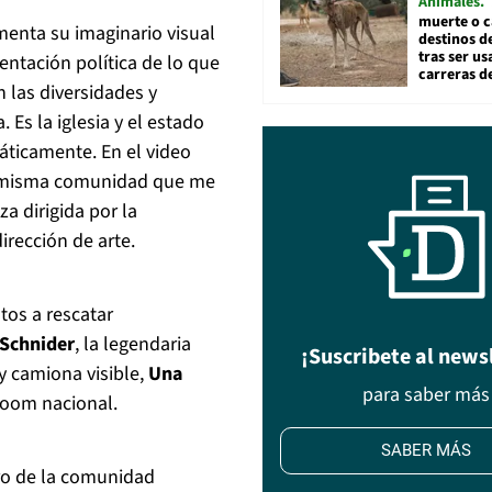
Animales
muerte o c
menta su imaginario visual
destinos de
tras ser u
sentación política de lo que
carreras d
 las diversidades y
. Es la iglesia y el estado
áticamente. En el video
 la misma comunidad que me
za dirigida por la
dirección de arte.
tos a rescatar
 Schnider
, la legendaria
¡Suscribete al news
 y camiona visible,
Una
para saber más
lroom nacional.
SABER MÁS
ro de la comunidad