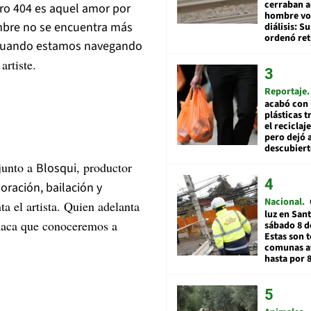
cerraban a
ro 404 es aquel amor por
hombre vol
mbre no se encuentra más
diálisis: 
ordenó ret
o cuando estamos navegando
 artiste.
Reportaje
acabó con 
plásticas 
el reciclaj
pero dejó a
descubiert
 junto a
, productor
Blosqui
loración, bailación y
Nacional
ta el artista. Quien adelanta
luz en San
 placa que conoceremos a
sábado 8 d
Estas son t
comunas a
hasta por 