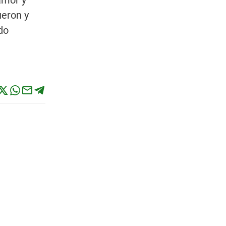
samor y
ueron y
do