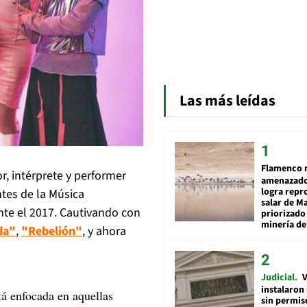
Las más leídas
Flamenco 
or, intérprete y performer
amenazado
logra repr
ntes de la Música
salar de M
nte el 2017. Cautivando con
priorizado
minería del
da"
,
"Rebelión"
, y ahora
Judicial
V
instalaron
stá enfocada en aquellas
sin permis