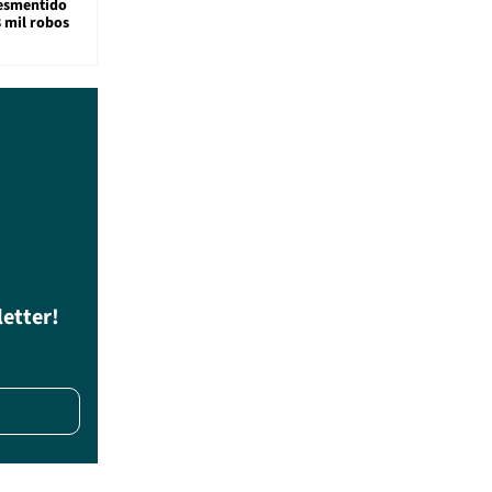
desmentido
8 mil robos
letter!