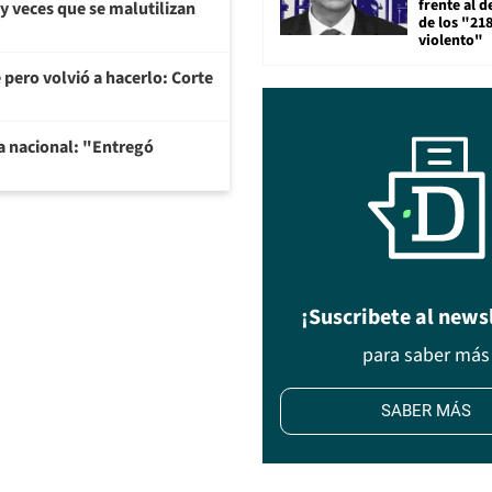
frente al 
y veces que se malutilizan
de los "21
violento"
 pero volvió a hacerlo: Corte
na nacional: "Entregó
¡Suscribete al news
para saber más
SABER MÁS