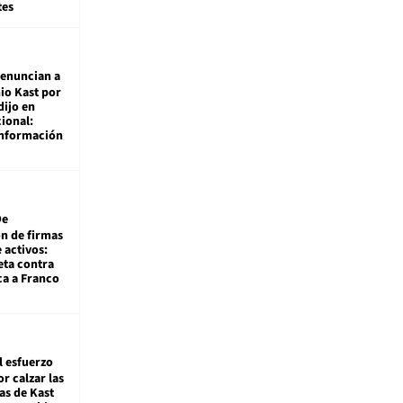
tes
enuncian a
io Kast por
dijo en
ional:
información
De
ón de firmas
 activos:
eta contra
ca a Franco
l esfuerzo
r calzar las
s de Kast