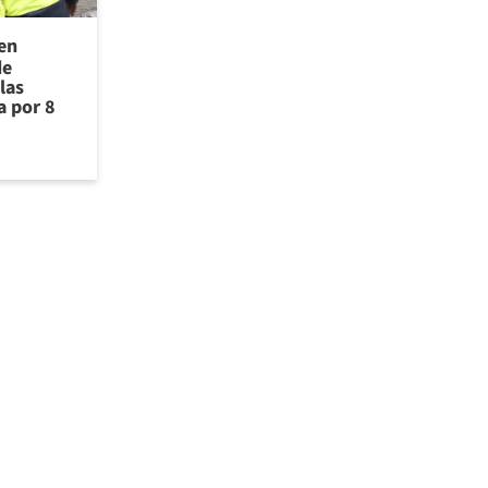
 en
de
las
a por 8