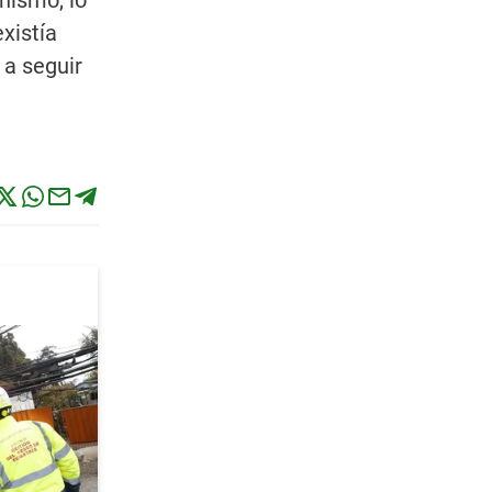
nismo, lo
xistía
 a seguir