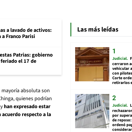
Las más leídas
mas a lavado de activos:
 a Franco Parisi
iestas Patrias: gobierno
Judicial
F
feriado el 17 de
cerraron a
vehicular a
con pilotes
Corte ord
retirarlos 
a mayoría absoluta son
Chinga, quienes podrían
Judicial
L
 y
han expresado estar
rechazaron
n acuerdo respecto a la
por supera
de reposo:
ordenó pag
considerar