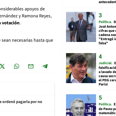
anteceden
onsiderables apoyos de
o Fernández y Ramona Reyes,
Política
D
a votación
.
José Anton
cifras que 
cadena nac
"Entregó 
e sean necesarias hasta que
falsa"
Judicial
falsificaci
a lavado de
causa secr
el PDG cer
Parisi
te ordenó pagarla por no
Política
E
de Pavez po
matemática