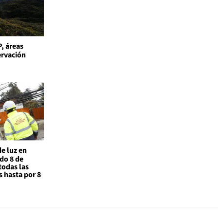
, áreas
ervación
de luz en
do 8 de
todas las
 hasta por 8