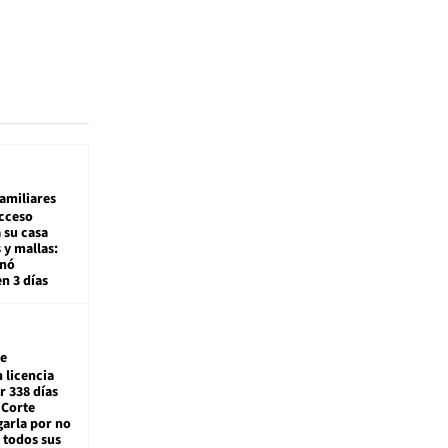
amiliares
cceso
 su casa
 y mallas:
enó
en 3 días
e
 licencia
r 338 días
 Corte
arla por no
 todos sus