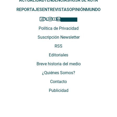
ACTUALIDAD
TENDENCIAS
HOJA DE RUTA
REPORTAJES
ENTREVISTAS
OPINIÓN
MUNDO
Política de Privacidad
Suscripción Newsletter
RSS
Editoriales
Breve historia del medio
¿Quiénes Somos?
Contacto
Publicidad
El Desconcierto - Fecha de Inicio: 05 - 2012 - Dirección: Providencia 2608,
of. 63. Santiago, Región Metropolitana, Chile - Teléfono: (+569) 67899269 -
Razón social: El Buen Aire SpA. - Contacto: María José Thomas,
Coordinadora General - Email:
mjosethomas@eldesconcierto.cl
- Director: