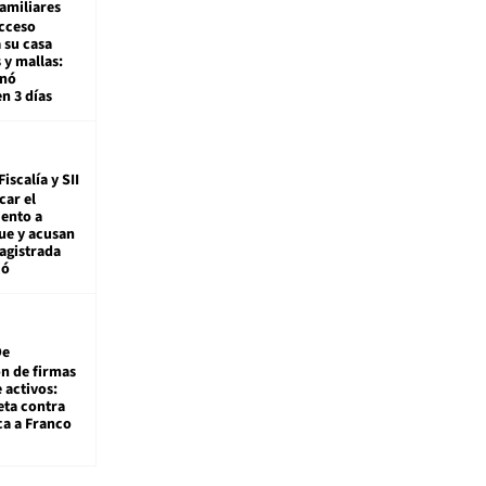
amiliares
cceso
 su casa
 y mallas:
enó
en 3 días
Fiscalía y SII
car el
ento a
ue y acusan
agistrada
ió
De
ón de firmas
 activos:
eta contra
ca a Franco