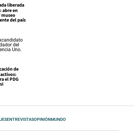
ada liberada
: abre en
r museo
nte del país
icación de
 activos:
ra el PDG
si
JES
ENTREVISTAS
OPINIÓN
MUNDO