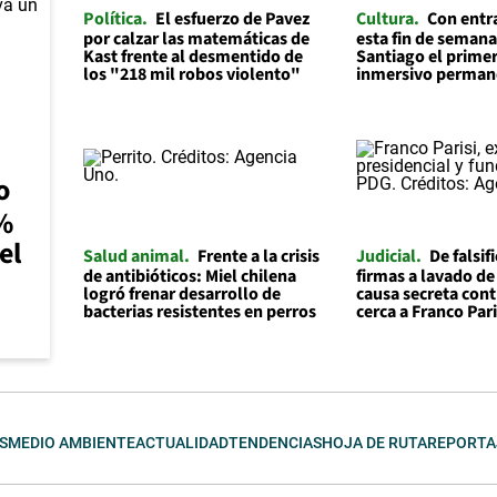
Política
El esfuerzo de Pavez
Cultura
Con entr
por calzar las matemáticas de
esta fin de semana
Kast frente al desmentido de
Santiago el prime
los "218 mil robos violento"
inmersivo permane
o
0%
el
Salud animal
Frente a la crisis
Judicial
De falsif
de antibióticos: Miel chilena
firmas a lavado de
logró frenar desarrollo de
causa secreta cont
bacterias resistentes en perros
cerca a Franco Pari
S
MEDIO AMBIENTE
ACTUALIDAD
TENDENCIAS
HOJA DE RUTA
REPORTA