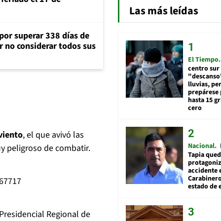
Las más leídas
 por superar 338 días de
r no considerar todos sus
El Tiempo
centro sur
"descanso"
lluvias, pe
prepárese p
hasta 15 g
cero
viento
, el que avivó las
Nacional
y peligroso de combatir.
Tapia qued
protagoniz
accidente 
Carabiner
267717
estado de 
Presidencial Regional de