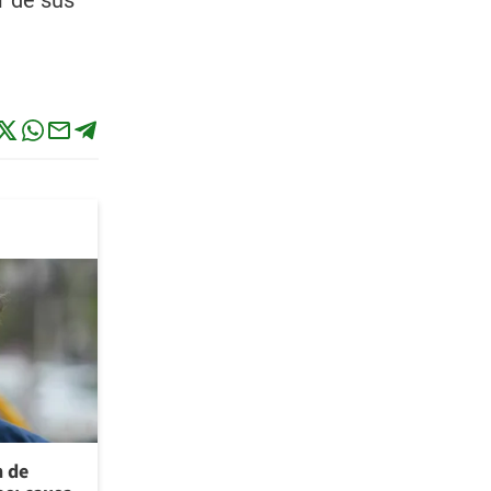
r de sus
n de