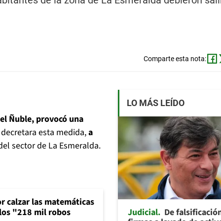
bitantes de la zona de La Esmeralda debieron sali
Comparte esta nota:
LO MÁS LEÍDO
del Ñuble, provocó una
 decretara esta medida,
a
 del sector de La Esmeralda.
or calzar las matemáticas
Judicial
De falsificació
 los "218 mil robos