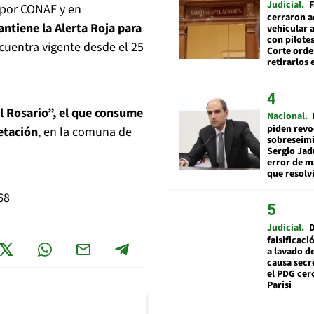
Judicial
F
 por CONAF y en
cerraron a
ntiene la Alerta Roja para
vehicular a
con pilotes
uentra vigente desde el 25
Corte ord
retirarlos 
l Rosario”, el que consume
Nacional
piden revo
etación
, en la comuna de
sobreseimi
Sergio Jad
error de m
que resolv
68
Judicial
falsificaci
a lavado de
causa secr
el PDG cer
Parisi