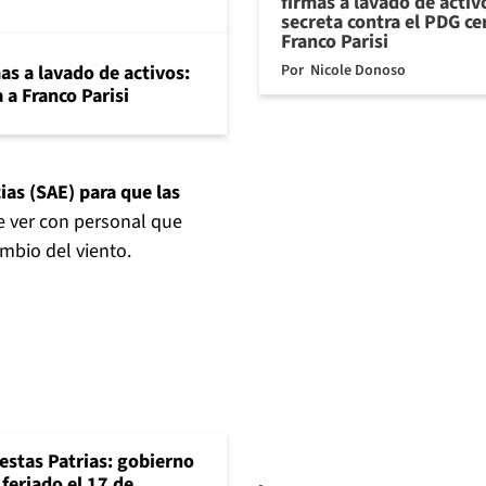
firmas a lavado de activ
secreta contra el PDG ce
Franco Parisi
Por
Nicole Donoso
mas a lavado de activos:
 a Franco Parisi
ias (SAE) para que las
ue ver con personal que
mbio del viento.
iestas Patrias: gobierno
feriado el 17 de