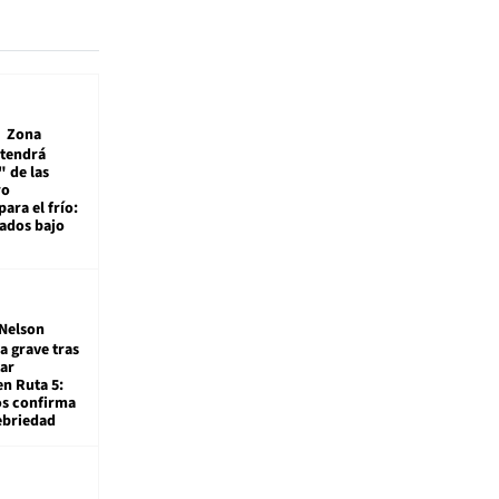
Zona
 tendrá
 de las
ro
ara el frío:
rados bajo
Nelson
a grave tras
ar
en Ruta 5:
os confirma
ebriedad