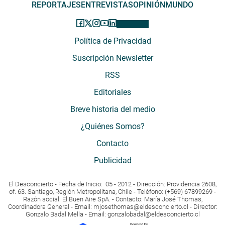
REPORTAJES
ENTREVISTAS
OPINIÓN
MUNDO
Política de Privacidad
Suscripción Newsletter
RSS
Editoriales
Breve historia del medio
¿Quiénes Somos?
Contacto
Publicidad
El Desconcierto - Fecha de Inicio: 05 - 2012 - Dirección: Providencia 2608,
of. 63. Santiago, Región Metropolitana, Chile - Teléfono: (+569) 67899269 -
Razón social: El Buen Aire SpA. - Contacto: María José Thomas,
Coordinadora General - Email:
mjosethomas@eldesconcierto.cl
- Director:
Gonzalo Badal Mella - Email:
gonzalobadal@eldesconcierto.cl