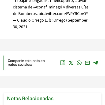
Trabajan 5 brigadas, 1 helicóptero, 1 avión
cisterna de
@conaf_minagri
y diversas Cías
de Bomberos.
pic.twitter.com/FVPYRCbrOY
— Claudio Orrego L. (@Orrego)
September
30, 2021
Comparte esta nota en
redes sociales:
Notas Relacionadas