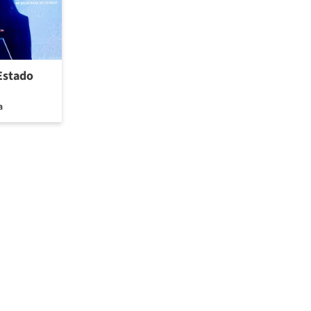
 Estado
a