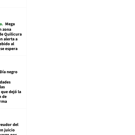
a
Mega
n zona
de Quilicura
n alerta a
ebido al
 se espera
Día negro
idades
las
 que dejó la
n de
orma
eudor del
en juicio
bargo por