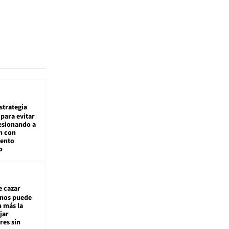
estrategia
para evitar
esionando a
n con
iento
o
e cazar
inos puede
n más la
jar
es sin