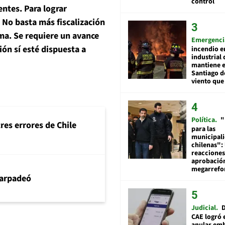
control
entes. Para lograr
. No basta más fiscalización
ma. Se requiere un avance
Emergenci
ón sí esté dispuesta a
incendio e
industrial 
mantiene e
Santiago d
viento que
Política
"
tres errores de Chile
para las
municipal
chilenas": 
reacciones
aprobació
megarref
arpadeó
Judicial
D
CAE logró 
anular em