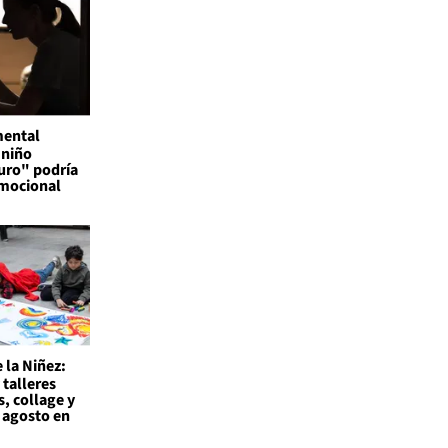
mental
 niño
uro" podría
emocional
 la Niñez:
 talleres
s, collage y
 agosto en