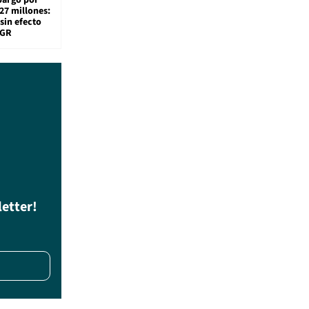
27 millones:
sin efecto
TGR
letter!