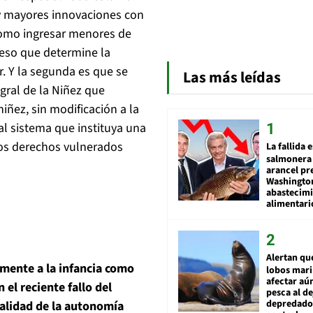
ay mayores innovaciones con
como ingresar menores de
ceso que determine la
r. Y la segunda es que se
Las más leídas
egral de la Niñez que
iñez, sin modificación a la
al sistema que instituya una
 los derechos vulnerados
La fallida 
salmonera 
arancel pr
Washingto
abastecim
alimentari
Alertan qu
lmente a la infancia como
lobos mar
afectar aú
el reciente fallo del
pesca al de
depredador
nalidad de la autonomía