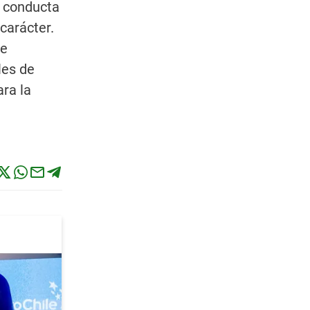
a conducta
carácter.
ue
les de
ara la