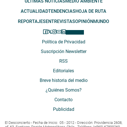
ÚLTIMAS NOTICIAS
MEDIO AMBIENTE
ACTUALIDAD
TENDENCIAS
HOJA DE RUTA
REPORTAJES
ENTREVISTAS
OPINIÓN
MUNDO
Política de Privacidad
Suscripción Newsletter
RSS
Editoriales
Breve historia del medio
¿Quiénes Somos?
Contacto
Publicidad
El Desconcierto - Fecha de Inicio: 05 - 2012 - Dirección: Providencia 2608,
of. 63. Santiago, Región Metropolitana, Chile - Teléfono: (+569) 67899269 -