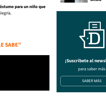
semana
póstumo para un niño que
legría.
LE SABE”
¡Suscribete al news
para saber más
SABER MÁS