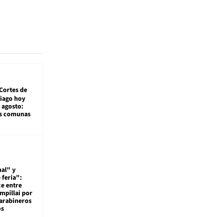
Cortes de
tiago hoy
 agosto:
as comunas
al" y
 feria":
ce entre
mpillai por
carabineros
os