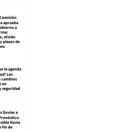
Comisión
da aprueba
gobierno a
rma:
, olvido
y plazos de
mes
ye la agenda
st? Los
s cambios
s en
y seguridad
s lluvias a
Pronóstico
sible lluvia
e fin de