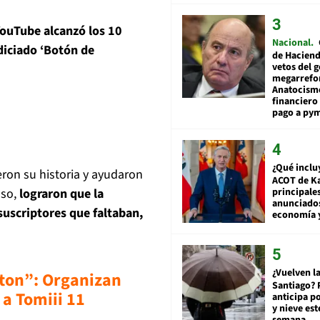
YouTube alcanzó los 10
Nacional
diciado ‘Botón de
de Hacien
vetos del 
megarrefo
Anatocismo
financiero 
pago a py
¿Qué inclu
ron su historia y ayudaron
ACOT de Ka
oso,
lograron que la
principale
anunciado
suscriptores que faltaban,
economía 
¿Vuelven la
ton”: Organizan
Santiago? 
a Tomiii 11
anticipa po
y nieve est