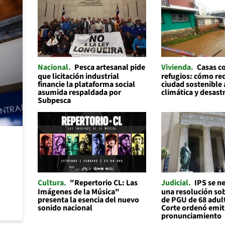
Nacional
Pesca artesanal pide
Vivienda
Casas 
que licitación industrial
refugios: cómo re
financie la plataforma social
ciudad sostenible a
asumida respaldada por
climática y desast
Subpesca
Cultura
"Repertorio CL: Las
Judicial
IPS se n
Imágenes de la Música"
una resolución sob
presenta la esencia del nuevo
de PGU de 68 adul
sonido nacional
Corte ordenó emit
pronunciamiento