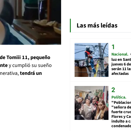
Las más leídas
Nacional
 de Tomiii 11, pequeño
luz en San
jueves 6 de
ente
y cumplió su sueño
serán 11 l
nerativa,
tendrá un
afectadas
Política
"Poblacion
"señora de
fuerte cru
Flores y Ca
indulto a 
condenad