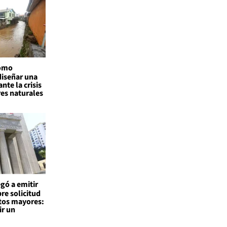
como
diseñar una
nte la crisis
res naturales
egó a emitir
re solicitud
tos mayores:
ir un