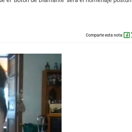
que el ‘Botón de Diamante’ será el homenaje póstu
Comparte esta nota: