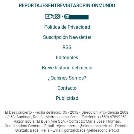
REPORTAJES
ENTREVISTAS
OPINIÓN
MUNDO
Política de Privacidad
Suscripción Newsletter
RSS
Editoriales
Breve historia del medio
¿Quiénes Somos?
Contacto
Publicidad
El Desconcierto - Fecha de Inicio: 05 - 2012 - Dirección: Providencia 2608,
of. 63. Santiago, Región Metropolitana, Chile - Teléfono: (+569) 67899269 -
Razón social: El Buen Aire SpA. - Contacto: María José Thomas,
Coordinadora General - Email:
mjosethomas@eldesconcierto.cl
- Director:
Gonzalo Badal Mella - Email:
gonzalobadal@eldesconcierto.cl