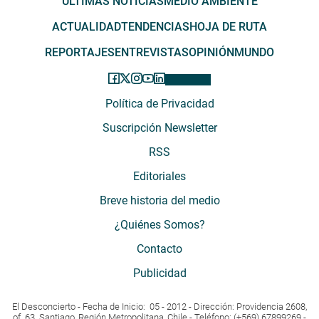
ÚLTIMAS NOTICIAS
MEDIO AMBIENTE
ACTUALIDAD
TENDENCIAS
HOJA DE RUTA
REPORTAJES
ENTREVISTAS
OPINIÓN
MUNDO
Política de Privacidad
Suscripción Newsletter
RSS
Editoriales
Breve historia del medio
¿Quiénes Somos?
Contacto
Publicidad
El Desconcierto - Fecha de Inicio: 05 - 2012 - Dirección: Providencia 2608,
of. 63. Santiago, Región Metropolitana, Chile - Teléfono: (+569) 67899269 -