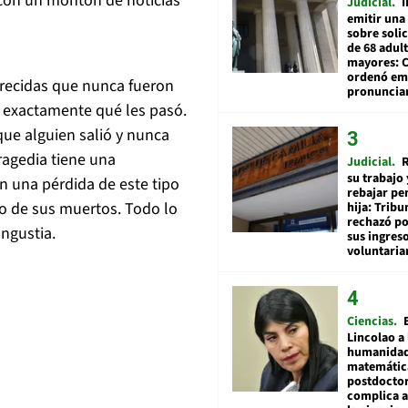
 con un montón de noticias
Judicial
I
emitir una
sobre soli
de 68 adul
mayores: 
ordenó emi
arecidas que nunca fueron
pronuncia
 exactamente qué les pasó.
que alguien salió y nunca
ragedia tiene una
Judicial
R
su trabajo 
en una pérdida de este tipo
rebajar pe
po de sus muertos. Todo lo
hija: Tribu
rechazó po
ngustia.
sus ingres
voluntari
Ciencias
Lincolao a 
humanidad
matemátic
postdocto
complica 