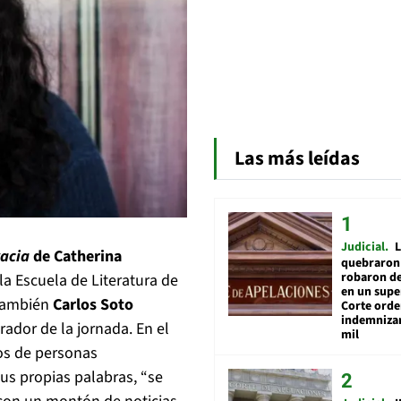
Las más leídas
Judicial
L
acia
de Catherina
quebraron 
robaron de
 la Escuela de Literatura de
en un sup
 también
Carlos Soto
Corte ord
indemnizar
rador de la jornada. En el
mil
os de personas
sus propias palabras, “se