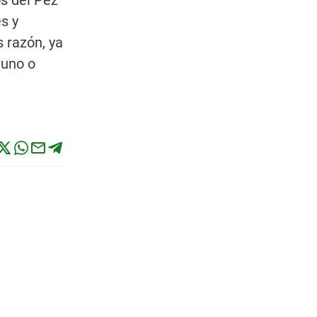
os del Pez
s y
 razón, ya
 uno o