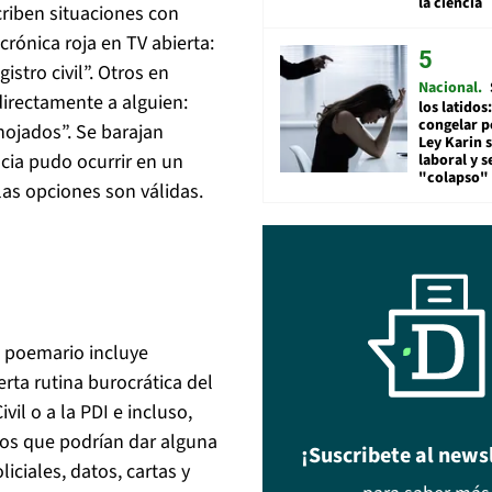
la ciencia
criben situaciones con
 crónica roja en TV abierta:
stro civil”. Otros en
Nacional
irectamente a alguien:
los latidos
congelar p
ojados”. Se barajan
Ley Karin 
acia pudo ocurrir en un
laboral y s
"colapso" 
las opciones son válidas.
l poemario incluye
rta rutina burocrática del
vil o a la PDI e incluso,
etos que podrían dar alguna
¡Suscribete al news
iciales, datos, cartas y