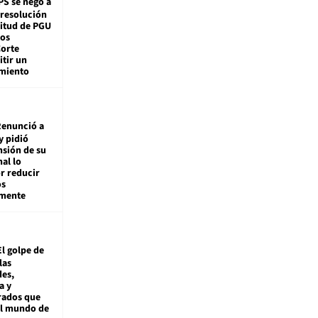
PS se negó a
 resolución
citud de PGU
tos
Corte
tir un
miento
enunció a
y pidió
nsión de su
nal lo
r reducir
os
amente
El golpe de
las
es,
a y
rados que
al mundo de