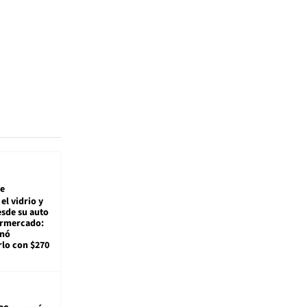
e
el vidrio y
sde su auto
ermercado:
enó
lo con $270