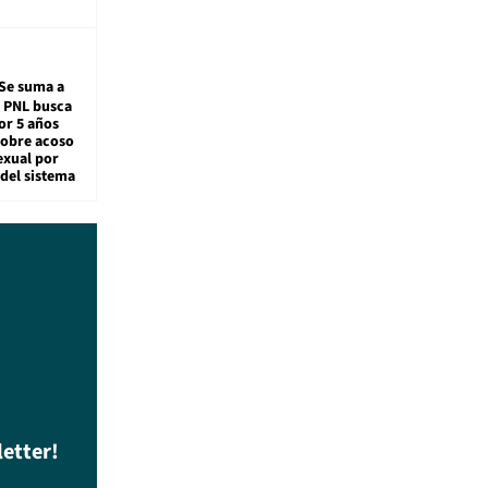
Se suma a
: PNL busca
or 5 años
sobre acoso
exual por
del sistema
letter!