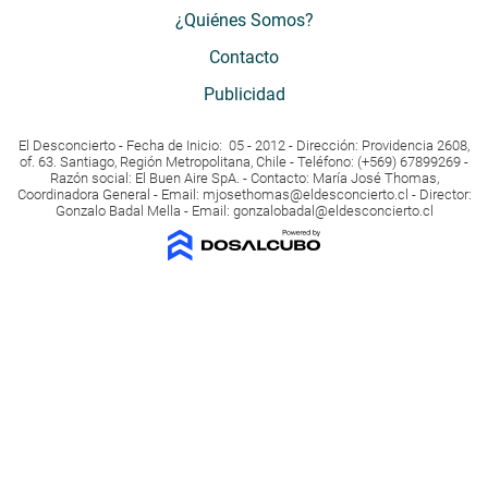
¿Quiénes Somos?
Contacto
Publicidad
El Desconcierto - Fecha de Inicio: 05 - 2012 - Dirección: Providencia 2608,
of. 63. Santiago, Región Metropolitana, Chile - Teléfono: (+569) 67899269 -
Razón social: El Buen Aire SpA. - Contacto: María José Thomas,
Coordinadora General - Email:
mjosethomas@eldesconcierto.cl
- Director:
Gonzalo Badal Mella - Email:
gonzalobadal@eldesconcierto.cl