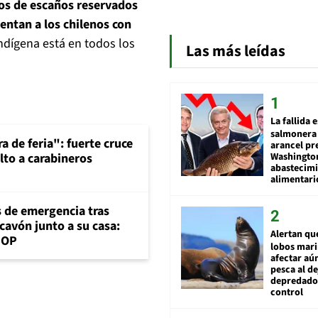
ios de escaños reservados
entan a los chilenos con
ndígena está en todos los
Las más leídas
La fallida 
salmonera 
a de feria": fuerte cruce
arancel pr
Washingto
lto a carabineros
abastecim
alimentari
s de emergencia tras
cavón junto a su casa:
Alertan qu
MOP
lobos mar
afectar aú
pesca al de
depredador
control