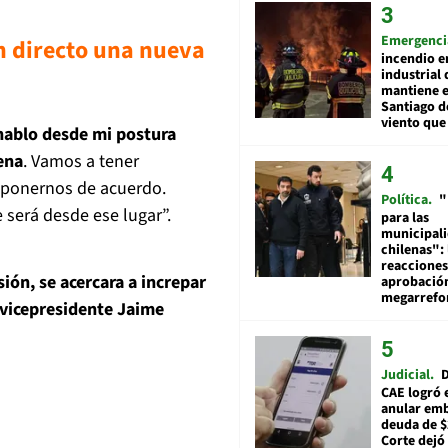
Emergenci
en directo una nueva
incendio e
industrial 
mantiene e
Santiago d
viento que
hablo desde mi postura
ena
. Vamos a tener
e ponernos de acuerdo.
Política
"
será desde ese lugar”.
para las
municipal
chilenas": 
reacciones
esión, se acercara a increpar
aprobació
megarref
 vicepresidente Jaime
Judicial
D
CAE logró 
anular em
deuda de $
Corte dejó 