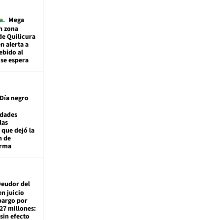
a
Mega
n zona
de Quilicura
n alerta a
ebido al
 se espera
Día negro
idades
las
 que dejó la
n de
orma
eudor del
en juicio
bargo por
27 millones:
sin efecto