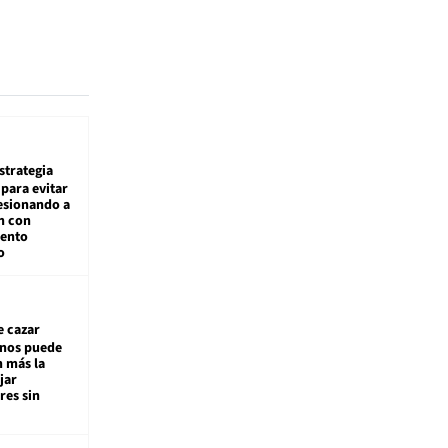
estrategia
para evitar
esionando a
n con
iento
o
e cazar
inos puede
n más la
jar
es sin