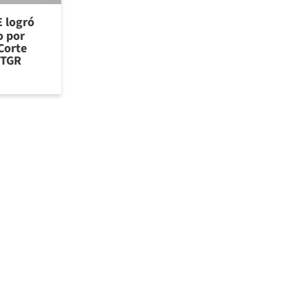
E logró
o por
Corte
 TGR