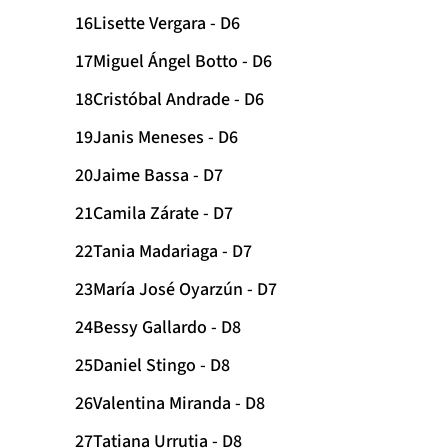
Lisette Vergara - D6
Miguel Ángel Botto - D6
Cristóbal Andrade - D6
Janis Meneses - D6
Jaime Bassa - D7
Camila Zárate - D7
Tania Madariaga - D7
María José Oyarzún - D7
Bessy Gallardo - D8
Daniel Stingo - D8
Valentina Miranda - D8
Tatiana Urrutia - D8