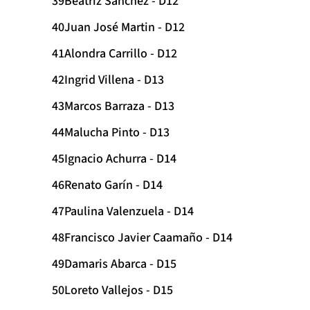
Beatriz Sánchez - D12
Juan José Martin - D12
Alondra Carrillo - D12
Ingrid Villena - D13
Marcos Barraza - D13
Malucha Pinto - D13
Ignacio Achurra - D14
Renato Garín - D14
Paulina Valenzuela - D14
Francisco Javier Caamaño - D14
Damaris Abarca - D15
Loreto Vallejos - D15