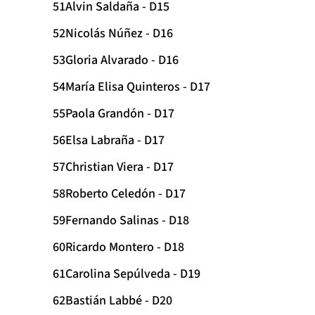
Alvin Saldaña - D15
Nicolás Núñez - D16
Gloria Alvarado - D16
María Elisa Quinteros - D17
Paola Grandón - D17
Elsa Labraña - D17
Christian Viera - D17
Roberto Celedón - D17
Fernando Salinas - D18
Ricardo Montero - D18
Carolina Sepúlveda - D19
Bastián Labbé - D20