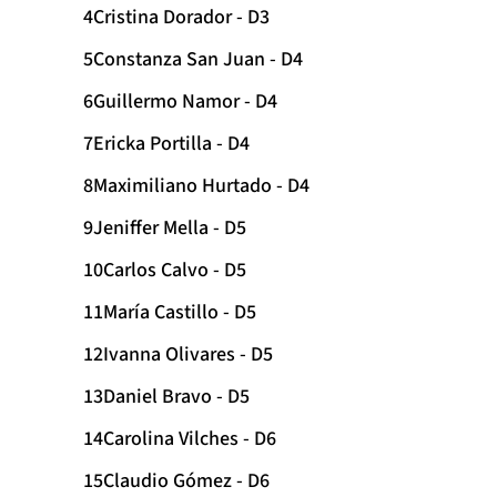
Cristina Dorador - D3
Constanza San Juan - D4
Guillermo Namor - D4
Ericka Portilla - D4
Maximiliano Hurtado - D4
Jeniffer Mella - D5
Carlos Calvo - D5
María Castillo - D5
Ivanna Olivares - D5
Daniel Bravo - D5
Carolina Vilches - D6
Claudio Gómez - D6