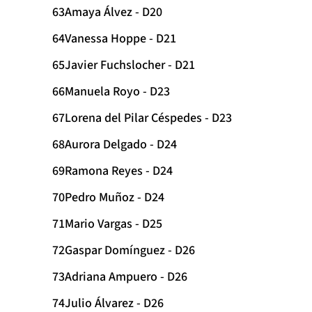
Amaya Álvez - D20
Vanessa Hoppe - D21
Javier Fuchslocher - D21
Manuela Royo - D23
Lorena del Pilar Céspedes - D23
Aurora Delgado - D24
Ramona Reyes - D24
Pedro Muñoz - D24
Mario Vargas - D25
Gaspar Domínguez - D26
Adriana Ampuero - D26
Julio Álvarez - D26