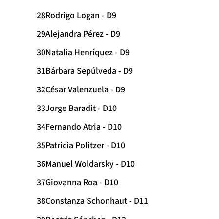
Rodrigo Logan - D9
Alejandra Pérez - D9
Natalia Henríquez - D9
Bárbara Sepúlveda - D9
César Valenzuela - D9
Jorge Baradit - D10
Fernando Atria - D10
Patricia Politzer - D10
Manuel Woldarsky - D10
Giovanna Roa - D10
Constanza Schonhaut - D11