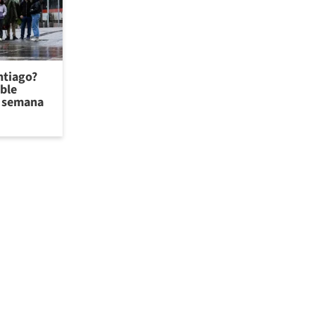
antiago?
ible
de semana