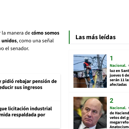
er la manera de
cómo somos
Las más leídas
s unidos
, como una señal
vo el senador.
Nacional
luz en San
jueves 6 de
serán 11 l
y pidió rebajar pensión de
afectadas
reducir sus ingresos
Nacional
ue licitación industrial
de Hacien
umida respaldada por
vetos del 
megarrefo
Anatocismo