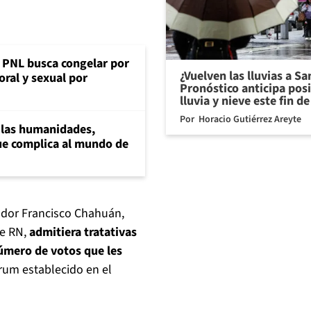
: PNL busca congelar por
¿Vuelven las lluvias a S
oral y sexual por
Pronóstico anticipa pos
lluvia y nieve este fin 
Por
Horacio Gutiérrez Areyte
a las humanidades,
e complica al mundo de
nador Francisco Chahuán,
e RN,
admitiera tratativas
úmero de votos que les
órum establecido en el