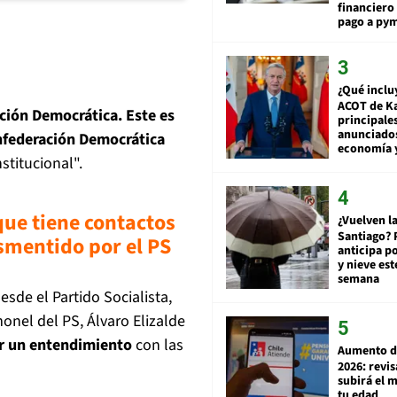
financiero 
pago a py
¿Qué inclu
ACOT de Ka
ción Democrática. Este es
principale
anunciado
nfederación Democrática
economía 
titucional".
ue tiene contactos
¿Vuelven la
Santiago? 
esmentido por el PS
anticipa po
y nieve est
semana
sde el Partido Socialista,
onel del PS, Álvaro Elizalde
er un entendimiento
con las
Aumento d
2026: revi
subirá el 
tu edad