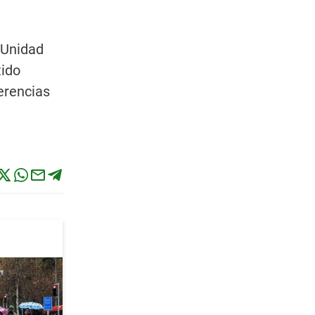
 Unidad
tido
erencias