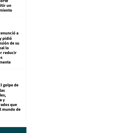
Corte
tir un
miento
enunció a
y pidió
nsión de su
nal lo
r reducir
os
amente
El golpe de
las
es,
a y
rados que
al mundo de