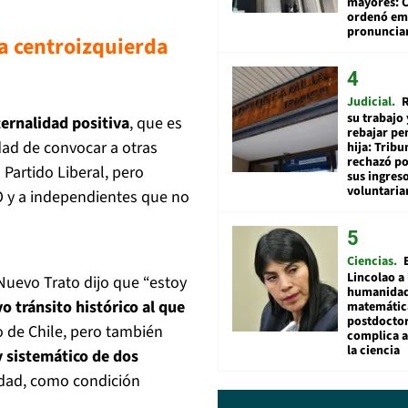
mayores: 
ordenó emi
pronuncia
a centroizquierda
Judicial
R
su trabajo 
ternalidad positiva
, que es
rebajar pe
idad de convocar a otras
hija: Tribu
rechazó po
 Partido Liberal, pero
sus ingres
voluntari
RO y a independientes que no
Ciencias
Lincolao a 
 Nuevo Trato dijo que “estoy
humanidad
o tránsito histórico al que
matemátic
postdocto
o de Chile, pero también
complica 
la ciencia
y sistemático de dos
idad, como condición