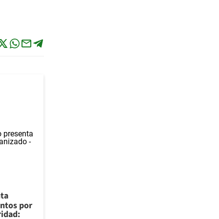
nta
ntos por
ridad: