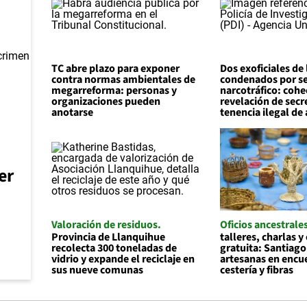
TC abre plazo para exponer
Dos exoficiales de 
contra normas ambientales de
condenados por ser
megarreforma: personas y
narcotráfico: cohe
organizaciones pueden
revelación de secr
anotarse
tenencia ilegal de
er
Valoración de residuos
Oficios ancestrale
Provincia de Llanquihue
talleres, charlas y
recolecta 300 toneladas de
gratuita: Santiago
vidrio y expande el reciclaje en
artesanas en encu
sus nueve comunas
cestería y fibras