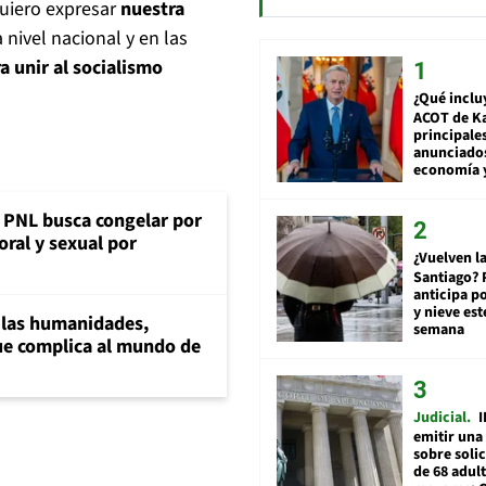
Quiero expresar
nuestra
a nivel nacional y en las
 unir al socialismo
¿Qué inclu
ACOT de Ka
principale
anunciado
economía 
: PNL busca congelar por
oral y sexual por
¿Vuelven la
Santiago? 
anticipa po
y nieve est
a las humanidades,
semana
e complica al mundo de
Judicial
I
emitir una
sobre soli
de 68 adul