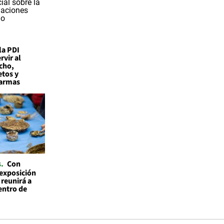
la PDI
vir al
cho,
etos y
 armas
s
Con
 exposición
 reunirá a
entro de