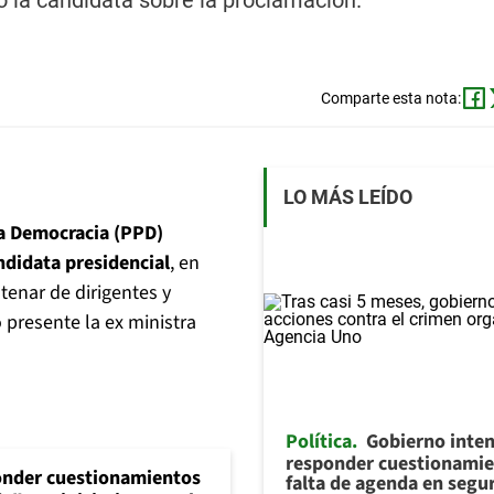
ó la candidata sobre la proclamación.
Comparte esta nota:
LO MÁS LEÍDO
la Democracia (PPD)
didata presidencial
, en
tenar de dirigentes y
 presente la ex ministra
Política
Gobierno inte
responder cuestionamie
onder cuestionamientos
falta de agenda en segu