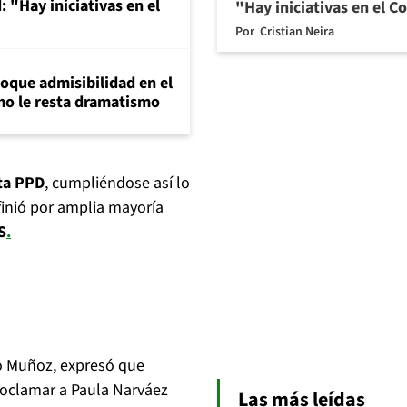
 "Hay iniciativas en el
"Hay iniciativas en el 
Por
Cristian Neira
loque admisibilidad en el
mo le resta dramatismo
ta PPD
, cumpliéndose así lo
finió por amplia mayoría
S
.
ldo Muñoz, expresó que
oclamar a Paula Narváez
Las más leídas