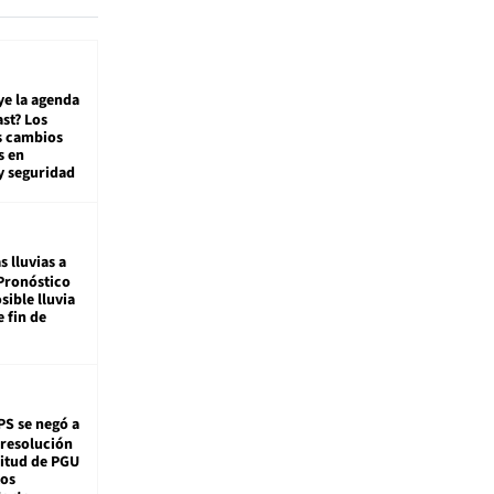
ye la agenda
st? Los
s cambios
s en
y seguridad
s lluvias a
Pronóstico
sible lluvia
e fin de
PS se negó a
 resolución
citud de PGU
tos