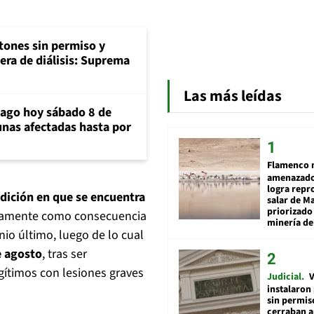
tones sin permiso y
era de diálisis: Suprema
Las más leídas
iago hoy sábado 8 de
unas afectadas hasta por
Flamenco 
amenazado
logra repr
ndición en que se encuentra
salar de M
priorizado
stamente como consecuencia
minería del
io último, luego de lo cual
e agosto
, tras ser
egítimos con lesiones graves
Judicial
V
instalaron
sin permis
cerraban a