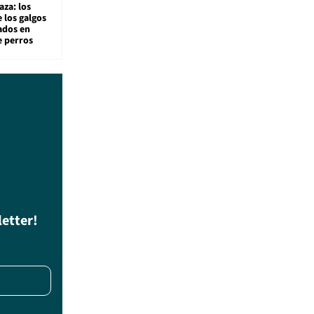
aza: los
 los galgos
sados en
e perros
letter!