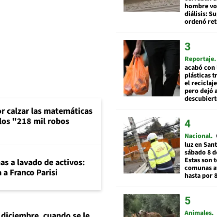
hombre vol
diálisis: 
ordenó ret
Reportaje
acabó con 
plásticas 
el reciclaj
pero dejó a
descubiert
or calzar las matemáticas
 los "218 mil robos
Nacional
luz en San
sábado 8 d
Estas son t
mas a lavado de activos:
comunas a
 a Franco Parisi
hasta por 
Animales
 diciembre, cuando se le