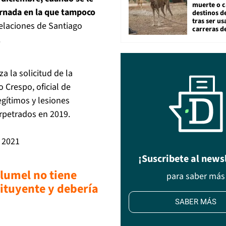
muerte o c
ornada en la que tampoco
destinos de
tras ser u
elaciones de Santiago
carreras d
.
 la solicitud de la
 Crespo, oficial de
gítimos y lesiones
erpetrados en 2019.
 2021
¡Suscribete al news
lumel no tiene
para saber más
ituyente y debería
SABER MÁS