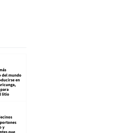
más
 del mundo
oducirse en
aricunga,
 para
 litio
ecinos
 portones
o y
ntes que