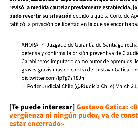
revisó la medida cautelar previamente establecida, j
pudo revertir su situación
debido a que la Corte de Ap
ratificó la privación de libertad en la que se encontraba
AHORA: 7° Juzgado de Garantía de Santiago rechaza
defensa y confirma la prisión preventiva de Claudio
Carabineros imputado como autor de apremios ile
graves gravísimas en contra de Gustavo Gatica, p
pic.twitter.com/lpTg7sT8Jn
— Poder Judicial Chile (@PJudicialChile)
March 31,
[Te puede interesar]
Gustavo Gatica: «B
vergüenza ni ningún pudor, va de const
estar encerrado»