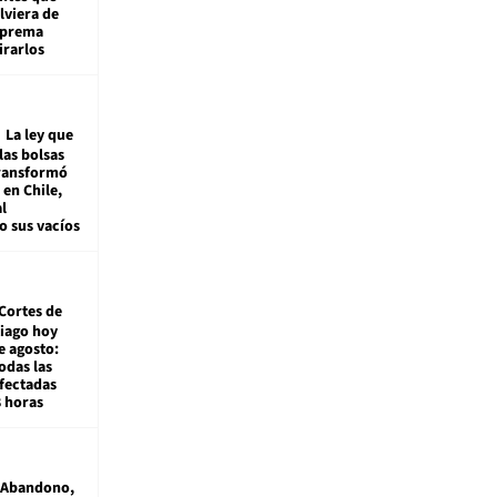
viera de
Suprema
irarlos
La ley que
las bolsas
transformó
e en Chile,
l
o sus vacíos
Cortes de
tiago hoy
e agosto:
odas las
fectadas
8 horas
Abandono,