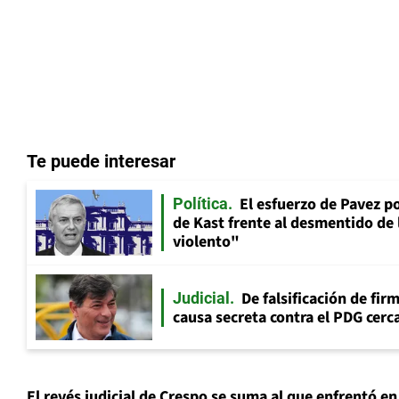
Te puede interesar
El esfuerzo de Pavez p
Política
de Kast frente al desmentido de
violento"
De falsificación de fir
Judicial
causa secreta contra el PDG cerca
El revés judicial de Crespo se suma al que enfrentó en