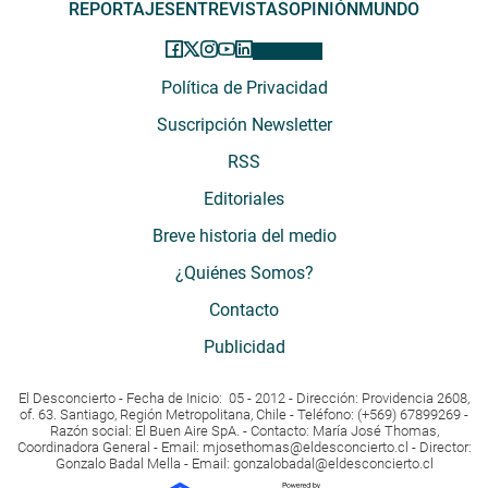
REPORTAJES
ENTREVISTAS
OPINIÓN
MUNDO
Política de Privacidad
Suscripción Newsletter
RSS
Editoriales
Breve historia del medio
¿Quiénes Somos?
Contacto
Publicidad
El Desconcierto - Fecha de Inicio: 05 - 2012 - Dirección: Providencia 2608,
of. 63. Santiago, Región Metropolitana, Chile - Teléfono: (+569) 67899269 -
Razón social: El Buen Aire SpA. - Contacto: María José Thomas,
Coordinadora General - Email:
mjosethomas@eldesconcierto.cl
- Director:
Gonzalo Badal Mella - Email:
gonzalobadal@eldesconcierto.cl