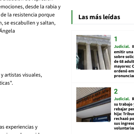
emociones, desde la rabia y
 de la resistencia porque
Las más leídas
 se escabullen y saltan,
 Ángela
Judicial
I
emitir una
sobre soli
de 68 adul
mayores: 
ordenó emi
 artistas visuales,
pronuncia
icas".
Judicial
R
su trabajo 
rebajar pe
hija: Tribu
rechazó po
sus ingres
as experiencias y
voluntari