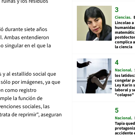
 ruinas y los residuos
Ciencias
Lincolao a 
humanidad
ió durante siete años
matemátic
vil. Ambas entendieron
postdocto
complica 
 singular en el que la
la ciencia
Nacional
 y al estallido social que
los latidos
congelar p
 sólo por imágenes, ya que
Ley Karin 
én como registro
laboral y s
"colapso" 
umple la función de
enciones sociales, las
 trata de reprimir", aseguran
Nacional
Tapia qued
protagoniz
accidente 