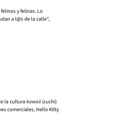
elinos y felinas. Lo
dan a l@s de la calle",
de la cultura
kawaii
(cuchi)
es comerciales, Hello Kitty