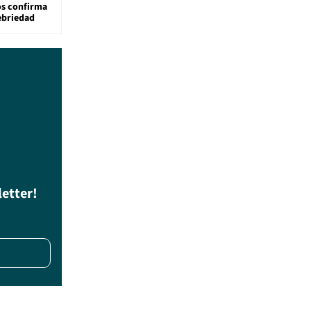
os confirma
ebriedad
letter!