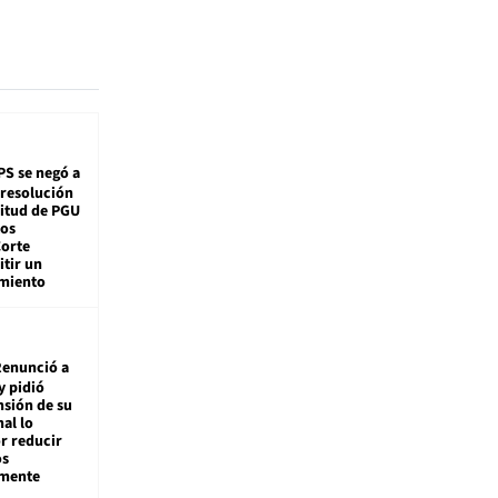
PS se negó a
 resolución
citud de PGU
tos
Corte
tir un
miento
enunció a
y pidió
nsión de su
nal lo
r reducir
os
amente