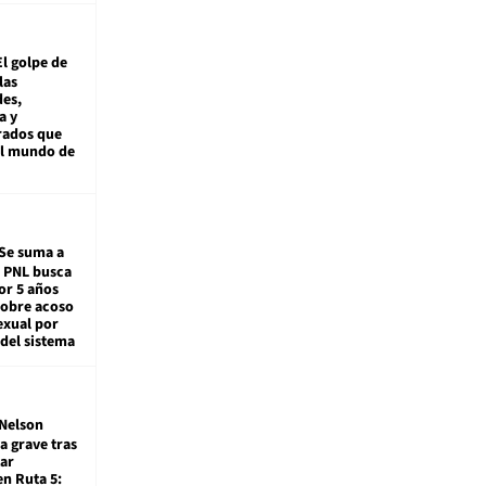
El golpe de
las
es,
a y
rados que
al mundo de
Se suma a
: PNL busca
or 5 años
sobre acoso
exual por
del sistema
Nelson
a grave tras
ar
en Ruta 5: