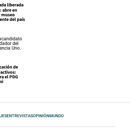
ada liberada
: abre en
r museo
nte del país
icación de
 activos:
ra el PDG
si
JES
ENTREVISTAS
OPINIÓN
MUNDO