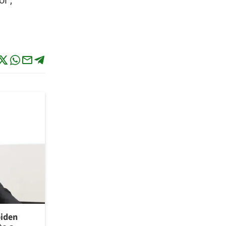
l",
piden