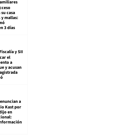
amiliares
cceso
 su casa
 y mallas:
enó
en 3 días
Fiscalía y SII
car el
ento a
ue y acusan
agistrada
ió
enuncian a
io Kast por
dijo en
ional:
información