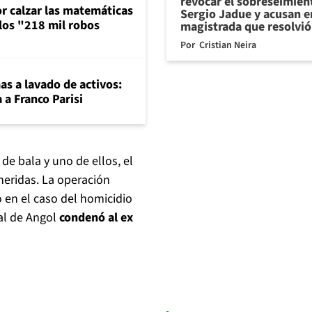
revocar el sobreseimien
or calzar las matemáticas
Sergio Jadue y acusan e
 los "218 mil robos
magistrada que resolvió
Por
Cristian Neira
mas a lavado de activos:
 a Franco Parisi
de bala y uno de ellos, el
 heridas. La operación
o en el caso del homicidio
nal de Angol
condenó al ex