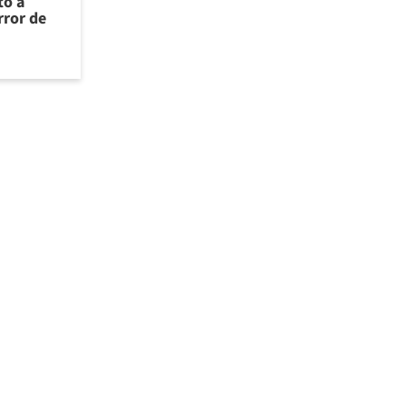
to a
rror de