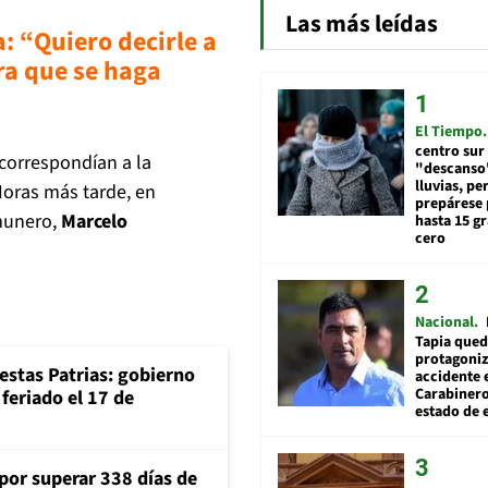
Las más leídas
: “Quiero decirle a
ra que se haga
El Tiempo
centro sur
correspondían a la
"descanso"
lluvias, pe
Horas más tarde, en
prepárese p
omunero,
Marcelo
hasta 15 g
cero
Nacional
Tapia qued
protagoniz
iestas Patrias: gobierno
accidente 
Carabiner
feriado el 17 de
estado de 
 por superar 338 días de