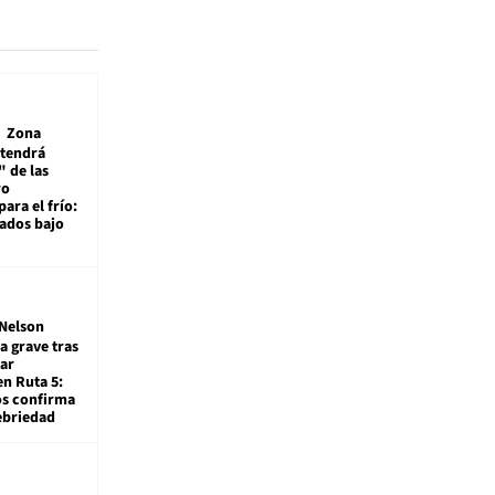
Zona
 tendrá
 de las
ro
ara el frío:
rados bajo
Nelson
a grave tras
ar
en Ruta 5:
os confirma
ebriedad