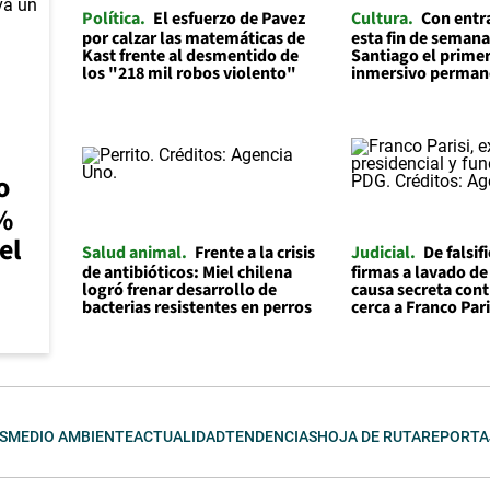
Política
El esfuerzo de Pavez
Cultura
Con entr
por calzar las matemáticas de
esta fin de semana
Kast frente al desmentido de
Santiago el prime
los "218 mil robos violento"
inmersivo permane
o
0%
el
Salud animal
Frente a la crisis
Judicial
De falsif
de antibióticos: Miel chilena
firmas a lavado de
logró frenar desarrollo de
causa secreta cont
bacterias resistentes en perros
cerca a Franco Pari
S
MEDIO AMBIENTE
ACTUALIDAD
TENDENCIAS
HOJA DE RUTA
REPORTA