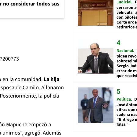
Judicial
F
r no considerar todos sus
cerraron a
vehicular a
con pilotes
Corte ord
retirarlos 
Nacional
piden revo
27200773
sobreseimi
Sergio Jad
error de m
que resolv
o en la comunidad.
La hija
 esposa de Camilo. Allanaron
osteriormente, la policía
Política
D
José Anton
cifras que 
cadena nac
"Entregó 
ión Mapuche empezó a
falsa"
ra unirnos", agregó. Además