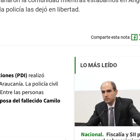
Allanaron la comunidad mientras estábamos en Ango
 policía las dejó en libertad.
Comparte esta nota:
LO MÁS LEÍDO
ciones (PDI)
realizó
raucanía. La policía civil
 Entre las personas
sposa del fallecido Camilo
Nacional
Fiscalía y SII 