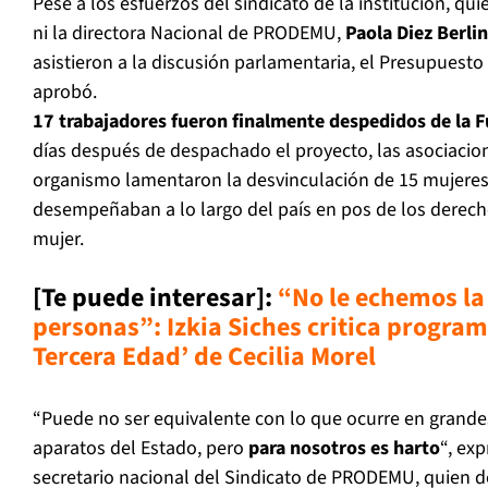
Pese a los esfuerzos del sindicato de la institución, q
ni la directora Nacional de PRODEMU,
Paola Diez Berli
asistieron a la discusión parlamentaria, el Presupuesto 
aprobó.
17 trabajadores fueron finalmente despedidos de la 
días después de despachado el proyecto, las asociacio
organismo lamentaron la desvinculación de 15 mujeres
desempeñaban a lo largo del país en pos de los derech
mujer.
[Te puede interesar]:
“No le echemos la 
personas”: Izkia Siches critica progra
Tercera Edad’ de Cecilia Morel
“Puede no ser equivalente con lo que ocurre en grande
aparatos del Estado, pero
para nosotros es harto
“, ex
secretario nacional del Sindicato de PRODEMU, quien d