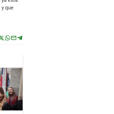
 ya está
 y que