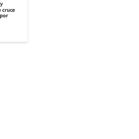
 y
e cruce
 por