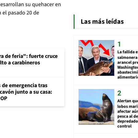
desarrollan su quehacer en
on el pasado 20 de
Las más leídas
La fallida 
a de feria": fuerte cruce
salmonera 
lto a carabineros
arancel pr
Washingto
abastecim
alimentari
s de emergencia tras
cavón junto a su casa:
MOP
Alertan qu
lobos mar
afectar aú
pesca al de
depredador
control