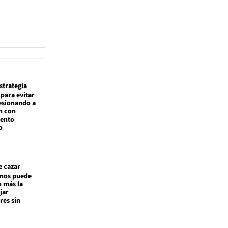
estrategia
para evitar
esionando a
n con
iento
o
e cazar
inos puede
n más la
jar
es sin