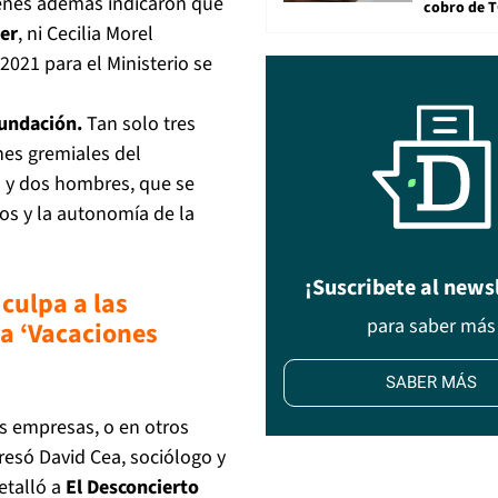
uienes además indicaron que
cobro de 
ner
, ni Cecilia Morel
2021 para el Ministerio se
Fundación.
Tan solo tres
nes gremiales del
 y dos hombres, que se
os y la autonomía de la
¡Suscribete al news
culpa a las
para saber más
ma ‘Vacaciones
SABER MÁS
s empresas, o en otros
presó David Cea, sociólogo y
etalló a
El Desconcierto