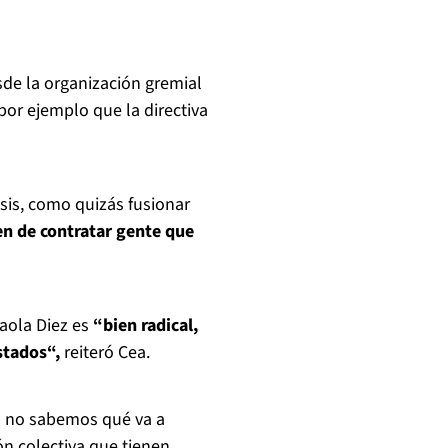
esde la organización gremial
por ejemplo que la directiva
sis, como quizás fusionar
en de contratar gente que
Paola Diez es
“bien radical,
stados“,
reiteró Cea.
l no sabemos qué va a
ón colectiva que tienen