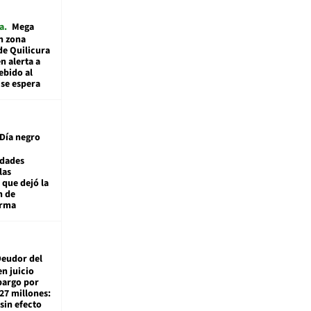
a
Mega
n zona
de Quilicura
n alerta a
ebido al
 se espera
Día negro
idades
las
 que dejó la
n de
orma
eudor del
en juicio
bargo por
27 millones:
sin efecto