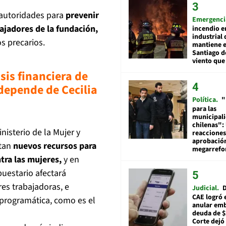
 autoridades para
prevenir
Emergenci
bajadores de la fundación,
incendio e
industrial 
 precarios.
mantiene e
Santiago d
viento que
sis financiera de
depende de Cecilia
Política
"
para las
municipal
chilenas": 
nisterio de la Mujer y
reacciones
aprobació
itan
nuevos recursos para
megarref
tra las mujeres,
y en
uestario afectará
es trabajadoras, e
Judicial
D
CAE logró 
 programática, como es el
anular em
deuda de $
Corte dejó 