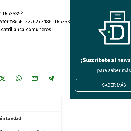
611653635?
erm%5E1327627348611653635%7Ctwgr%5E&ref_url=https
-catrillanca-comuneros-
¡Suscribete al news
para saber má
SABER MÁS
ún tu edad