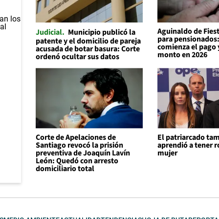
Aguinaldo de Fiest
Judicial
Municipio publicó la
para pensionados
patente y el domicilio de pareja
comienza el pago y
acusada de botar basura: Corte
monto en 2026
ordenó ocultar sus datos
Corte de Apelaciones de
El patriarcado ta
Santiago revocó la prisión
aprendió a tener r
preventiva de Joaquín Lavín
mujer
León: Quedó con arresto
domiciliario total