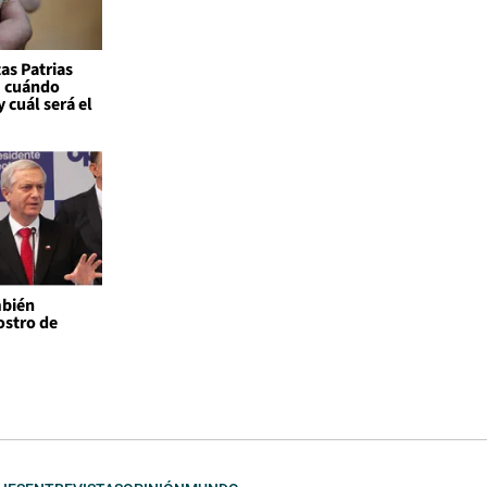
as Patrias
: cuándo
 cuál será el
mbién
ostro de