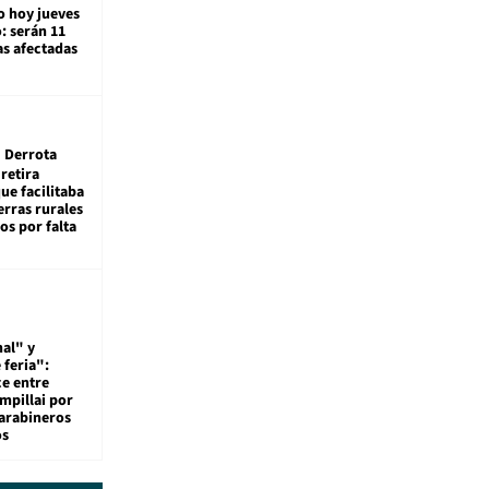
o hoy jueves
: serán 11
s afectadas
Derrota
 retira
que facilitaba
erras rurales
os por falta
al" y
 feria":
ce entre
mpillai por
carabineros
os