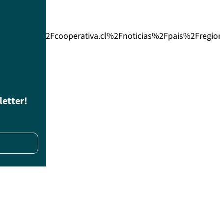
%3A%2F%2Fcooperativa.cl%2Fnoticias%2Fpais%2Fregio
letter!
s