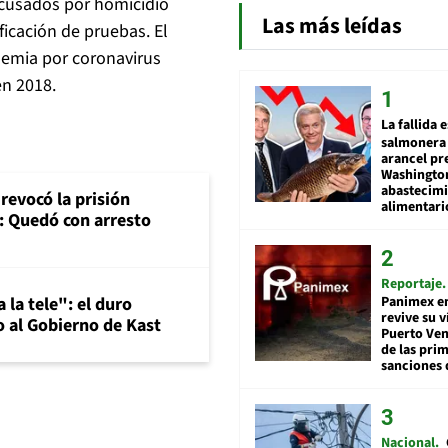
acusados por homicidio
Las más leídas
ficación de pruebas. El
ndemia por coronavirus
en 2018.
La fallida 
salmonera 
arancel pr
Washingto
abastecim
revocó la prisión
alimentari
: Quedó con arresto
Reportaje
Panimex en
 la tele": el duro
revive su 
 al Gobierno de Kast
Puerto Ven
de las pri
sanciones 
Nacional