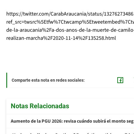
https://twitter.com/CarabAraucania/status/1327627348
ref_src=twsrc%5Etfw%7Ctwcamp%5Etweetembed%7Ctwt
de-la-araucania%2Fa-dos-anos-de-la-muerte-de-camilo
realizan-marcha%2F2020-11-14%2F135258.html
Comparte esta nota en redes sociales:
Notas Relacionadas
Aumento de la PGU 2026: revisa cuándo subirá el monto seg