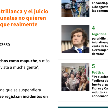
en Santiag
6 de agosto
rillanca y el juicio
las comuna
ibunales no quieren
o que realmente
Argentina
para Milei:
iniciativa 
803650
venta de ti
a extranjer
de votos
erechos como mapuche
, y más
 vista a mucha gente",
Política
"Poblacion
"señora de
fuerte cru
Flores y Ca
o de que se suspendiera
indulto a 
se registran incidentes en
condenad