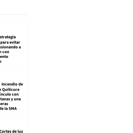
estrategia
para evitar
esionando a
n con
iento
o
Incendio de
 Quilicura
vínculo con
tanas y una
meras
de la SMA
Cortes de luz