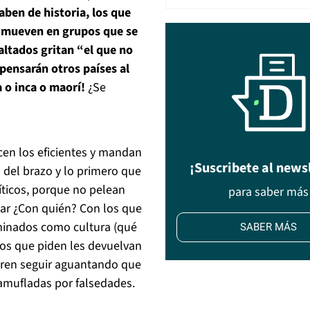
aben de historia, los que
se mueven en grupos que se
altados gritan “el que no
ensarán otros países al
 o inca o maorí!
¿Se
acen los eficientes y mandan
¡Suscribete al news
 del brazo y lo primero que
íticos, porque no pelean
para saber más
ar ¿Con quién? Con los que
iminados como cultura (qué
SABER MÁS
los que piden les devuelvan
ieren seguir aguantando que
amufladas por falsedades.