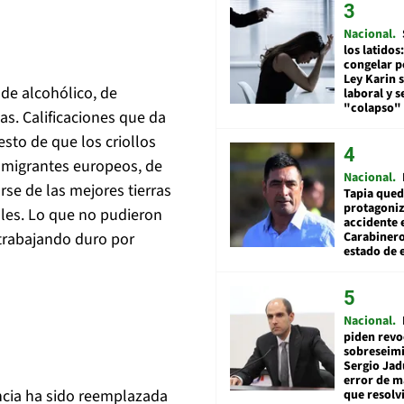
Nacional
los latidos
congelar p
Ley Karin 
de alcohólico, de
laboral y s
"colapso" 
s. Calificaciones que da
esto de que los criollos
inmigrantes europeos, de
Nacional
se de las mejores tierras
Tapia qued
protagoniz
ules. Lo que no pudieron
accidente 
 trabajando duro por
Carabiner
estado de 
Nacional
piden revo
sobreseimi
Sergio Jad
error de m
ncia ha sido reemplazada
que resolv