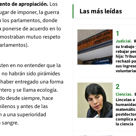
tento de apropiación.
Los
Las más leídas
ugar de imponer, la guerra
on los parlamentos, donde
a ponerse de acuerdo en lo
e mostraban mutuo respeto
Judicial
R
arlamentos).
su trabajo 
rebajar pe
hija: Tribu
rechazó po
sten en no entender que la
sus ingres
voluntari
o no habrán sido pirámides
no haber entregado una forma
tero y se llama ecología.
Ciencias
do desde siempre, hace
Lincolao a 
humanidad
hilenos y antes de las
matemátic
an a una superioridad
postdocto
complica 
a sangre.
la ciencia