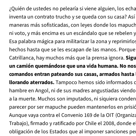
¿Quién de ustedes no pelearía si viene alguien, los ech
inventa un contrato trucho y se queda con su casa? Así 
maneras más sofisticadas, con leyes donde los mapuche
ni voto, y más encima es un escándalo que se rebelen y
Esa palabra mágica para militarizar la zona y reprimir
hechos hasta que se les escapan de las manos. Porque
Catrillanca, hay muchos más que la prensa ignora.
Sigu
un camión quemándose que una vida humana. No nos
comandos entran pateando sus casas, armados hasta l
llorando aterrados.
Tampoco hemos sido informados de
hambre en Angol, ni de sus madres angustiadas viendo 
a la muerte. Muchos son imputados, ni siquiera conden
parecer por ser mapuche pueden mantenerlos en prisió
Aunque vaya contra el Convenio 169 de la OIT (Organiza
Trabajo), firmado y ratificado por Chile el 2008, donde e
obligación de los Estados que al imponer sanciones p