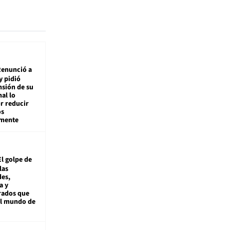
enunció a
y pidió
nsión de su
nal lo
r reducir
os
amente
El golpe de
las
es,
a y
rados que
al mundo de