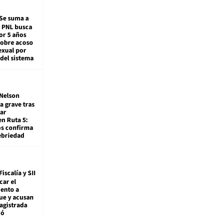
Se suma a
: PNL busca
or 5 años
sobre acoso
exual por
del sistema
Nelson
a grave tras
ar
en Ruta 5:
os confirma
ebriedad
Fiscalía y SII
car el
ento a
ue y acusan
agistrada
ió