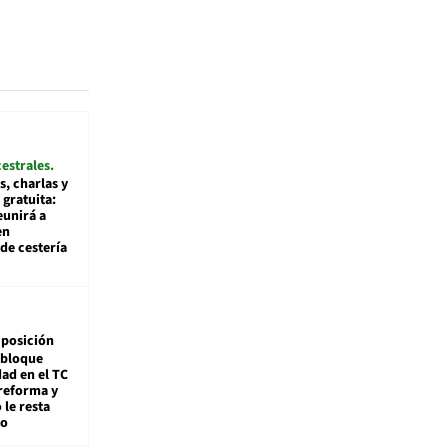
cestrales
s, charlas y
 gratuita:
eunirá a
en
de cestería
posición
 bloque
dad en el TC
reforma y
 le resta
mo