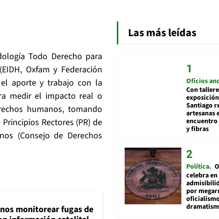
Las más leídas
odología Todo Derecho para
(EIDH, Oxfam y Federación
Oficios an
el aporte y trabajo con la
Con tallere
a medir el impacto real o
exposición
Santiago r
derechos humanos, tomando
artesanas 
encuentro 
Principios Rectores (PR) de
y fibras
nos (Consejo de Derechos
Política
O
celebra en
admisibili
por megar
oficialismo
dramatis
inos monitorear fugas de