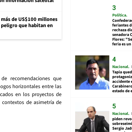
n información satelital
Política
a más de US$100 millones
Confedera
 peligro que habitan en
feriantes d
rechaza di
senadora 
Flores: "S
feria es un
Nacional
Tapia qued
protagoniz
n de recomendaciones que
accidente 
gos horizontales entre las
Carabiner
estado de 
icados en los proyectos de
n contextos de asimetría de
Nacional
piden revo
sobreseimi
Sergio Jad