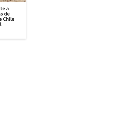
te a
as de
 Chile
l