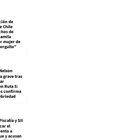
ción de
e Chile
chos de
Camila
er mujer de
 orgullo"
Nelson
a grave tras
ar
en Ruta 5:
os confirma
ebriedad
Fiscalía y SII
car el
ento a
ue y acusan