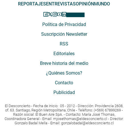
REPORTAJES
ENTREVISTAS
OPINIÓN
MUNDO
Política de Privacidad
Suscripción Newsletter
RSS
Editoriales
Breve historia del medio
¿Quiénes Somos?
Contacto
Publicidad
El Desconcierto - Fecha de Inicio: 05 - 2012 - Dirección: Providencia 2608,
of. 63. Santiago, Región Metropolitana, Chile - Teléfono: (+569) 67899269 -
Razón social: El Buen Aire SpA. - Contacto: María José Thomas,
Coordinadora General - Email:
mjosethomas@eldesconcierto.cl
- Director:
Gonzalo Badal Mella - Email:
gonzalobadal@eldesconcierto.cl