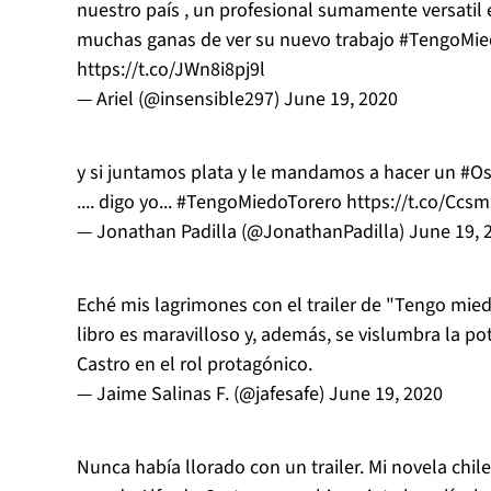
nuestro país , un profesional sumamente versatil
muchas ganas de ver su nuevo trabajo
#TengoMie
https://t.co/JWn8i8pj9l
— Ariel (@insensible297)
June 19, 2020
y si juntamos plata y le mandamos a hacer un
#Os
.... digo yo...
#TengoMiedoTorero
https://t.co/Ccs
— Jonathan Padilla (@JonathanPadilla)
June 19, 
Eché mis lagrimones con el trailer de "Tengo mied
libro es maravilloso y, además, se vislumbra la po
Castro en el rol protagónico.
— Jaime Salinas F. (@jafesafe)
June 19, 2020
Nunca había llorado con un trailer. Mi novela chil