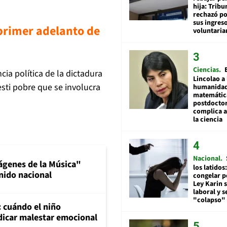
hija: Tribu
rechazó po
sus ingres
 primer adelanto de
voluntari
Ciencias
cia política de la dictadura
Lincolao a 
esti pobre que se involucra
humanidad
matemátic
postdocto
complica 
la ciencia
Nacional
ágenes de la Música"
los latidos
nido nacional
congelar p
Ley Karin 
laboral y s
"colapso" 
: cuándo el niño
dicar malestar emocional