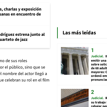
s, charlas y exposición
esanas en encuentro de
Las más leídas
dríguez estrena junto al
uarteto de jazz
Judicial
I
uno de sus roles
emitir una
sobre soli
r el público, sino que se
de 68 adul
mayores: 
 nombre del actor llegó a
ordenó emi
e celebran su rol en el film
pronuncia
Judicial
R
su trabajo 
rebajar pe