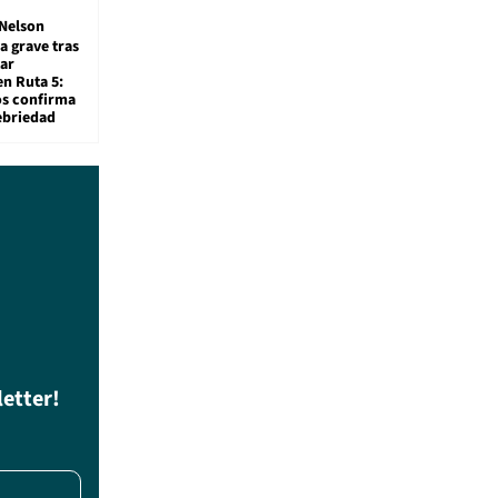
Nelson
a grave tras
ar
en Ruta 5:
os confirma
ebriedad
letter!