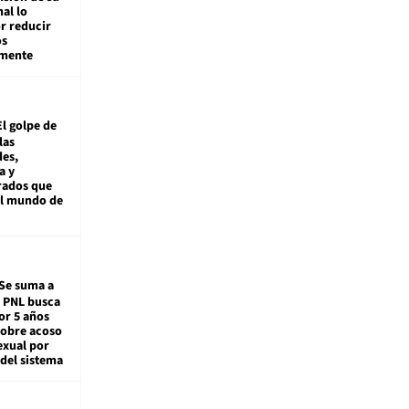
nal lo
r reducir
os
amente
El golpe de
las
es,
a y
rados que
al mundo de
Se suma a
: PNL busca
or 5 años
sobre acoso
exual por
del sistema