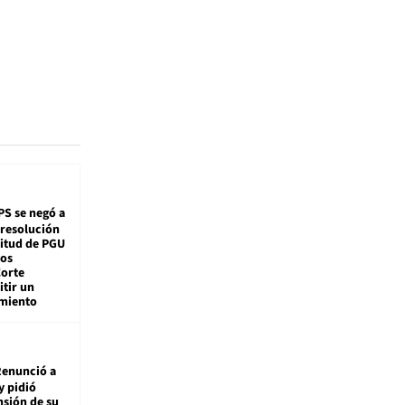
PS se negó a
 resolución
citud de PGU
tos
Corte
tir un
miento
enunció a
y pidió
nsión de su