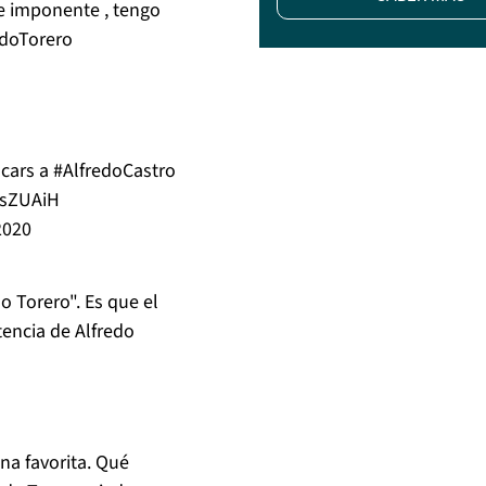
 e imponente , tengo
doTorero
cars
a
#AlfredoCastro
msZUAiH
2020
o Torero". Es que el
tencia de Alfredo
ena favorita. Qué