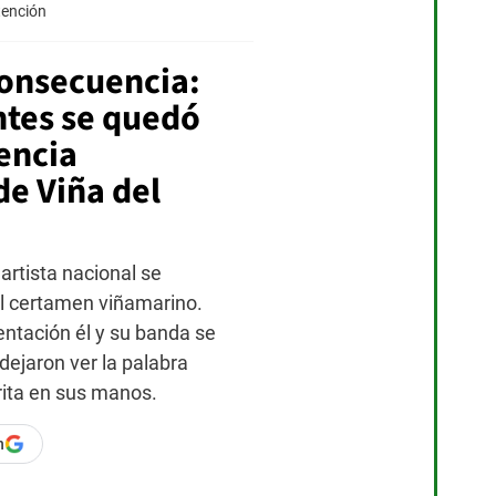
ac
tención
el
lab
mundo
y
del
sex
consecuencia:
trabajo
por
ntes se quedó
"co
Por
del
Camila
encia
Espinos
sis
Escobar
y
Venus
de Viña del
Po
Reyes
Nic
Don
 artista nacional se
el certamen viñamarino.
ntación él y su banda se
 dejaron ver la palabra
rita en sus manos.
n