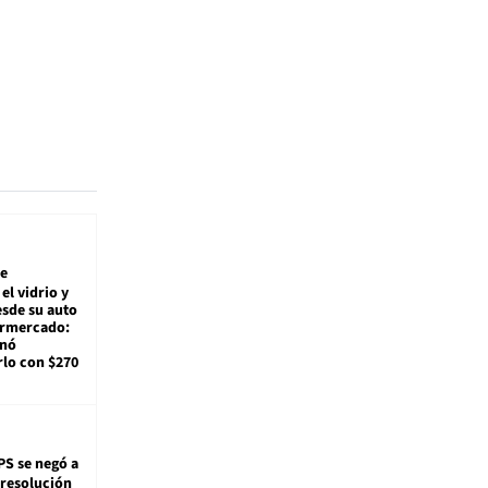
e
el vidrio y
sde su auto
ermercado:
enó
lo con $270
PS se negó a
 resolución