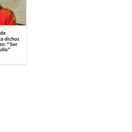
 de
za dichos
es: "Ser
ullo"