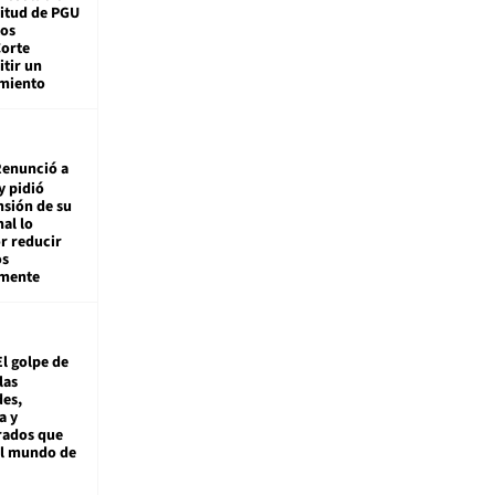
citud de PGU
tos
Corte
tir un
miento
enunció a
y pidió
nsión de su
nal lo
r reducir
os
amente
El golpe de
las
es,
a y
rados que
al mundo de