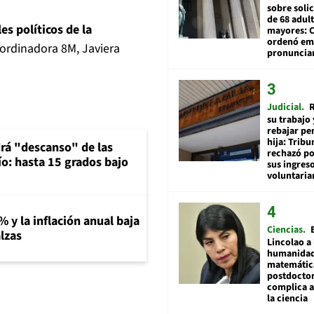
sobre soli
de 68 adul
es políticos de la
mayores: 
ordenó emi
oordinadora 8M, Javiera
pronuncia
Judicial
R
su trabajo 
rebajar pe
hija: Tribu
rá "descanso" de las
rechazó po
río: hasta 15 grados bajo
sus ingres
voluntari
% y la inflación anual baja
Ciencias
lzas
Lincolao a 
humanidad
matemátic
postdocto
complica 
la ciencia