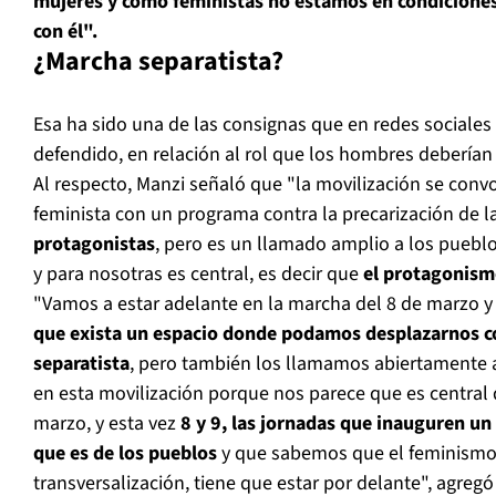
mujeres y como feministas no estamos en condiciones
con él".
¿Marcha separatista?
Esa ha sido una de las consignas que en redes social
defendido, en relación al rol que los hombres deberían
Al respecto, Manzi señaló que "la movilización se con
feminista con un programa contra la precarización de l
protagonistas
, pero es un llamado amplio a los pueblo
y para nosotras es central, es decir que
el protagonism
"Vamos a estar adelante en la marcha del 8 de marzo y
que exista un espacio donde podamos desplazarnos co
separatista
, pero también los llamamos abiertamente a
en esta movilización porque nos parece que es central 
marzo, y esta vez
8 y 9, las jornadas que inauguren un
que es de los pueblos
y que sabemos que el feminismo,
transversalización, tiene que estar por delante", agregó