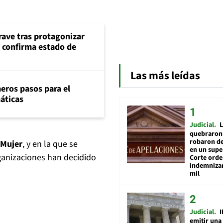
rave tras protagonizar
s confirma estado de
Las más leídas
eros pasos para el
máticas
Judicial
L
quebraron 
robaron de
 Mujer
, y en la que se
en un sup
rganizaciones han decidido
Corte ord
indemnizar
mil
Judicial
I
emitir una