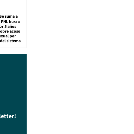
Se suma a
: PNL busca
or 5 años
sobre acoso
exual por
del sistema
letter!