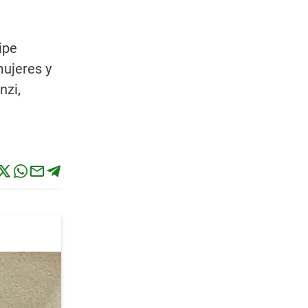
ipe
mujeres y
nzi,