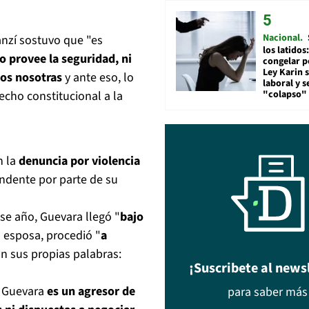
Nacional
anzí sostuvo que "es
los latidos
o provee la seguridad, ni
congelar p
Ley Karin 
os nosotras
y ante eso, lo
laboral y s
"colapso" 
cho constitucional a la
 la
denuncia por violencia
ndente por parte de su
se año, Guevara llegó "
bajo
su esposa, procedió "
a
 sus propias palabras:
¡Suscribete al news
 Guevara
es un agresor de
para saber más